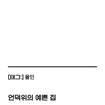
올인
[태그:]
언덕위의 예쁜 집