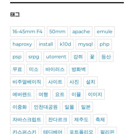
태그
16-45mm F4
50mm
apache
emule
haproxy
install
k10d
mysql
php
psp
srpg
utorrent
강쥐
꽃
등산
무료
미소
바이러스
방화벽
비주얼베이직
사이트
사진
설치
에버랜드
여행
요트
이뮬
이미지
이중화
인천대공원
일몰
일본
자바스크립트
잔다르크
제주도
축제
카스퍼스키
테디베어
포트폴리오
필리핀