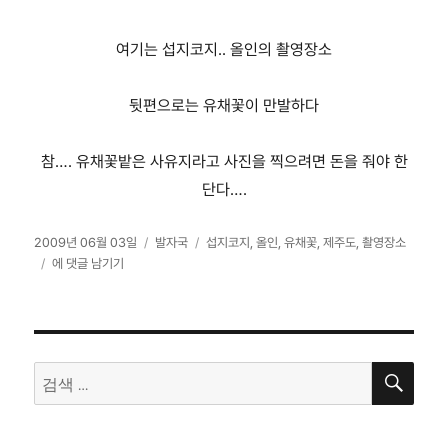
여기는 섭지코지.. 올인의 촬영장소
뒷편으로는 유채꽃이 만발하다
참…. 유채꽃밭은 사유지라고 사진을 찍으려면 돈을 줘야 한
단다….
작
카
태
2009년 06월 03일
발자국
섭지코지
,
올인
,
유채꽃
,
제주도
,
촬영장소
성
언
테
그
에 댓글 남기기
일
덕
고
자
위
리
의
예
검
쁜
검
색
집
색: