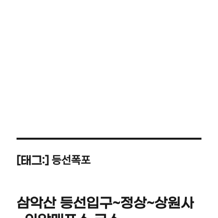
등선폭포
[태그:]
삼악산 등선입구~정상~상원사