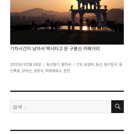
기차시간이 남아서 택시타고 온 구봉산 카페거리
작
카
태
2023년 02월 26일
등산일기
,
발자국
ITX
,
닭갈비
,
등산
,
등선입구
,
등
성
테
그
선폭포
,
삼악산
,
상원사
,
의암매표소
,
춘천
일
고
자
리
검
검
색
색: