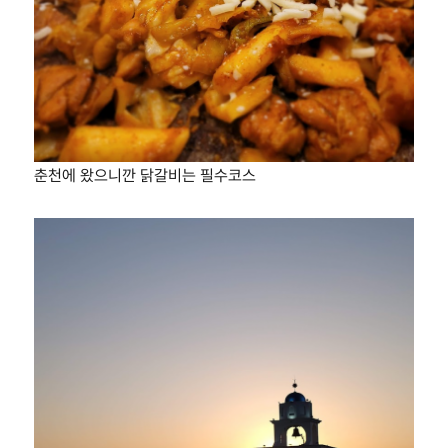
춘천에 왔으니깐 닭갈비는 필수코스