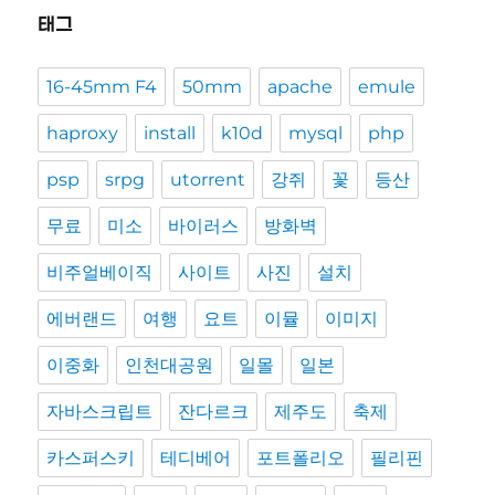
태그
16-45mm F4
50mm
apache
emule
haproxy
install
k10d
mysql
php
psp
srpg
utorrent
강쥐
꽃
등산
무료
미소
바이러스
방화벽
비주얼베이직
사이트
사진
설치
에버랜드
여행
요트
이뮬
이미지
이중화
인천대공원
일몰
일본
자바스크립트
잔다르크
제주도
축제
카스퍼스키
테디베어
포트폴리오
필리핀