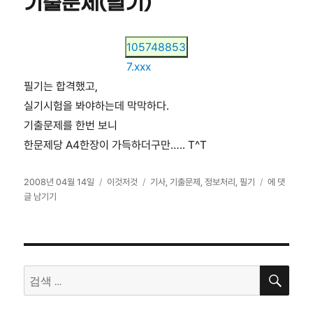
기출문제(필기)
105748853
7.xxx
필기는 합격했고,
실기시험을 봐야하는데 막막하다.
기출문제를 한번 보니
한문제당 A4한장이 가득하더구만….. T^T
작
카
태
2003~200
2008년 04월 14일
이것저것
기사
,
기출문제
,
정보처리
,
필기
에 댓
성
테
그
년
글 남기기
일
고
정
자
리
보
처
리
검
기
검
색
사
색:
기