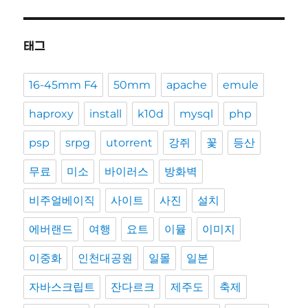
태그
16-45mm F4
50mm
apache
emule
haproxy
install
k10d
mysql
php
psp
srpg
utorrent
강쥐
꽃
등산
무료
미소
바이러스
방화벽
비주얼베이직
사이트
사진
설치
에버랜드
여행
요트
이뮬
이미지
이중화
인천대공원
일몰
일본
자바스크립트
잔다르크
제주도
축제