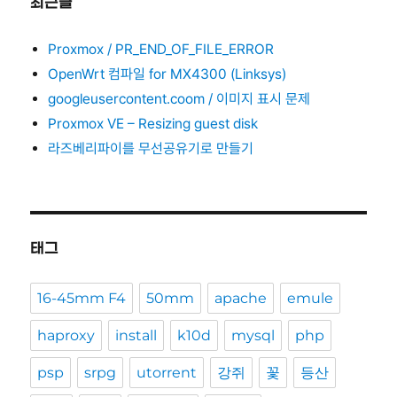
최근글
Proxmox / PR_END_OF_FILE_ERROR
OpenWrt 컴파일 for MX4300 (Linksys)
googleusercontent.coom / 이미지 표시 문제
Proxmox VE – Resizing guest disk
라즈베리파이를 무선공유기로 만들기
태그
16-45mm F4
50mm
apache
emule
haproxy
install
k10d
mysql
php
psp
srpg
utorrent
강쥐
꽃
등산