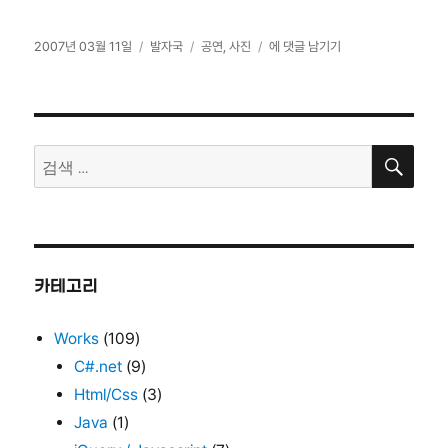
작
카
태
사
2007년 03월 11일
발자국
공연
,
사진
에 댓글 남기기
성
테
그
진
일
고
걸
자
리
어
두
검
기…
검
색
색:
카테고리
Works
(109)
C#.net
(9)
Html/Css
(3)
Java
(1)