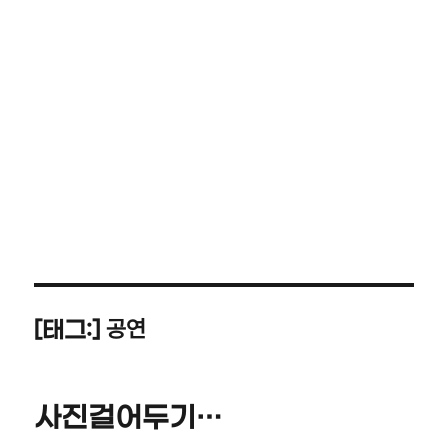
공연
[태그:]
사진걸어두기…