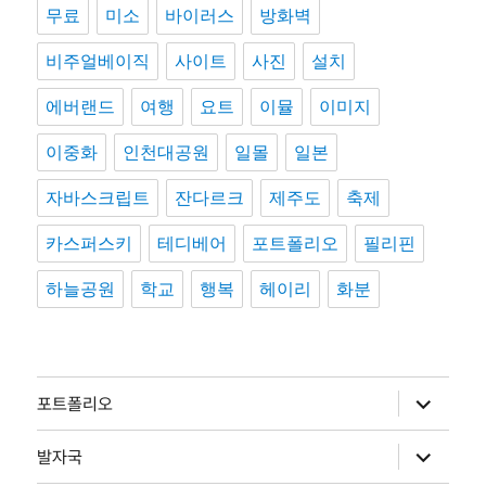
무료
미소
바이러스
방화벽
비주얼베이직
사이트
사진
설치
에버랜드
여행
요트
이뮬
이미지
이중화
인천대공원
일몰
일본
자바스크립트
잔다르크
제주도
축제
카스퍼스키
테디베어
포트폴리오
필리핀
하늘공원
학교
행복
헤이리
화분
하
포트폴리오
위
메
뉴
하
발자국
확
위
장
메