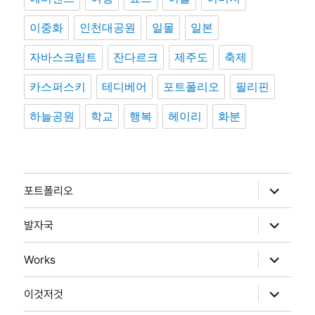
이중화
인천대공원
일몰
일본
자바스크립트
잔다르크
제주도
축제
카스퍼스키
테디베어
포트폴리오
필리핀
하늘공원
학교
행복
헤이리
화분
하
포트폴리오
위
메
뉴
하
발자국
확
위
장
메
뉴
하
Works
확
위
장
메
뉴
하
이것저것
확
위
장
메