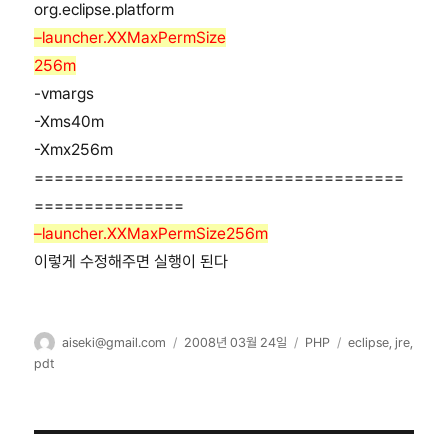
org.eclipse.platform
–launcher.XXMaxPermSize
256m
-vmargs
-Xms40m
-Xmx256m
=====================================
===============
–launcher.XXMaxPermSize256m
이렇게 수정해주면 실행이 된다
글
작
카
태
aiseki@gmail.com
2008년 03월 24일
PHP
eclipse
,
jre
,
쓴
성
테
그
pdt
이
일
고
자
리