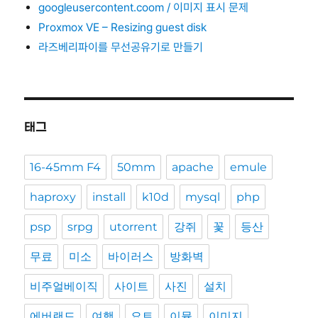
googleusercontent.coom / 이미지 표시 문제
Proxmox VE – Resizing guest disk
라즈베리파이를 무선공유기로 만들기
태그
16-45mm F4
50mm
apache
emule
haproxy
install
k10d
mysql
php
psp
srpg
utorrent
강쥐
꽃
등산
무료
미소
바이러스
방화벽
비주얼베이직
사이트
사진
설치
에버랜드
여행
요트
이뮬
이미지