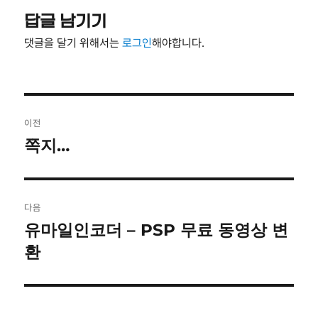
답글 남기기
댓글을 달기 위해서는
로그인
해야합니다.
글
이전
탐
쪽지…
이
전
색
글:
다음
유마일인코더 – PSP 무료 동영상 변
다
음
환
글: