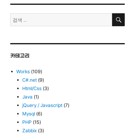
검
검
색
색:
카테고리
Works
(109)
C#.net
(9)
Html/Css
(3)
Java
(1)
jQuery / Javascript
(7)
Mysql
(6)
PHP
(15)
Zabbix
(3)