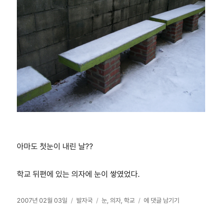
아마도 첫눈이 내린 날??
학교 뒤편에 있는 의자에 눈이 쌓였었다.
작
카
태
눈
2007년 02월 03일
발자국
눈
,
의자
,
학교
에 댓글 남기기
성
테
그
덮
일
고
인