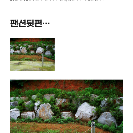
성
테
그
집
일
고
강
자
리
쥐
팬션뒷편…
~