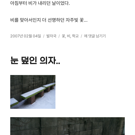
아침부터 비가 내리던 날이었다.
비를 맞아서인지 더 선명하던 자주빛 꽃…
작
카
태
아
2007년 02월 04일
발자국
꽃
,
비
,
학교
에 댓글 남기기
성
테
그
침
일
고
에
자
리
비
눈 덮인 의자..
가
내
리
던
어
느
날…