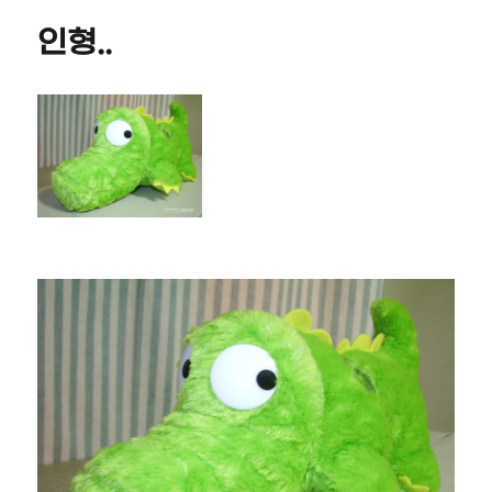
자
리
의
인형..
자..