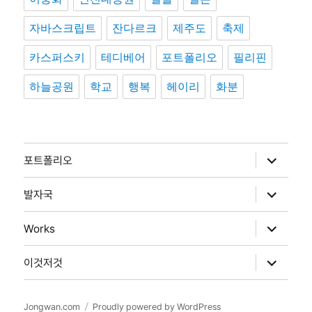
자바스크립트
잔다르크
제주도
축제
카스퍼스키
테디베어
포트폴리오
필리핀
하늘공원
학교
행복
헤이리
화분
하
포트폴리오
위
메
뉴
하
발자국
확
위
장
메
뉴
하
Works
확
위
장
메
뉴
하
이것저것
확
위
장
메
뉴
확
Jongwan.com
Proudly powered by WordPress