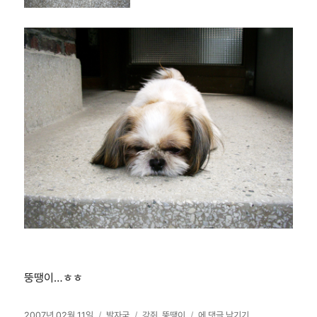
뚱땡이…ㅎㅎ
작
카
태
울
2007년 02월 11일
발자국
강쥐
,
뚱땡이
에 댓글 남기기