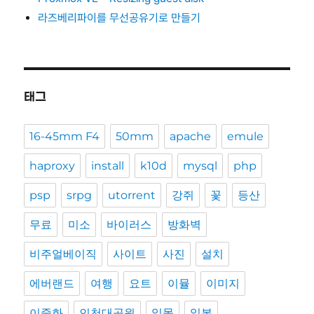
라즈베리파이를 무선공유기로 만들기
태그
16-45mm F4
50mm
apache
emule
haproxy
install
k10d
mysql
php
psp
srpg
utorrent
강쥐
꽃
등산
무료
미소
바이러스
방화벽
비주얼베이직
사이트
사진
설치
에버랜드
여행
요트
이뮬
이미지
이중화
인천대공원
일몰
일본