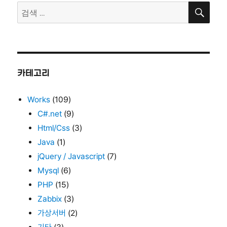
검
검
지
색
색:
매
김
카테고리
Works
(109)
C#.net
(9)
Html/Css
(3)
Java
(1)
jQuery / Javascript
(7)
Mysql
(6)
PHP
(15)
Zabbix
(3)
가상서버
(2)