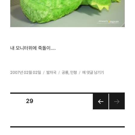
내 모니터위에 죽돌이….
작
카
태
인
2007년 02월 02일
발자국
공룡
,
인형
에 댓글 남기기
성
테
그
형..
일
고
자
리
글
페이지
29
이전
페
쪽
이