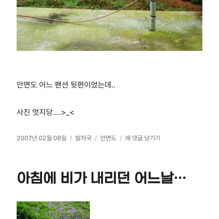
안면도 어느 팬션 뒷편이었는데..
사진 멋지당….>_<
작
카
태
팬
2007년 02월 08일
발자국
안면도
에 댓글 남기기
성
테
그
션
일
고
뒷
자
리
편…
아침에 비가 내리던 어느날…