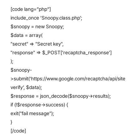
[code lang=”php”]
include_once ‘Snoopy.class.php’;
$snoopy = new Snoopy;
$data = array(
"secret" => "Secret key",
"response" => $_POST[‘recaptcha_response’]
);
$snoopy-
>submit(‘https://www.google.com/recaptcha/api/site
verify’, $data);
$response = json_decode($snoopy->results);
if (!$response->success) {
exit("fail message");
}
[/code]