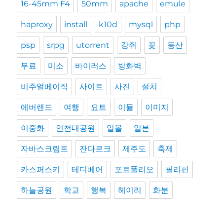
16-45mm F4
50mm
apache
emule
haproxy
install
k10d
mysql
php
psp
srpg
utorrent
강쥐
꽃
등산
무료
미소
바이러스
방화벽
비주얼베이직
사이트
사진
설치
에버랜드
여행
요트
이뮬
이미지
이중화
인천대공원
일몰
일본
자바스크립트
잔다르크
제주도
축제
카스퍼스키
테디베어
포트폴리오
필리핀
하늘공원
학교
행복
헤이리
화분