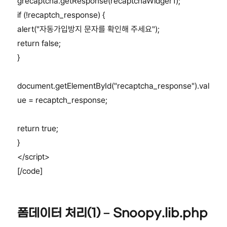
grecaptcha.getResponse(recaptchaWidger1);
if (!recaptch_response) {
alert("자동가입방지 문자를 확인해 주세요");
return false;
}
document.getElementById("recaptcha_response").val
ue = recaptch_response;
return true;
}
</script>
[/code]
폼데이터 처리(1) – Snoopy.lib.php