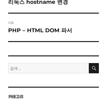
탐
리눅스 hostname 변경
이
전
색
글:
다음
PHP – HTML DOM 파서
다
음
글:
검
검
색
색:
카테고리