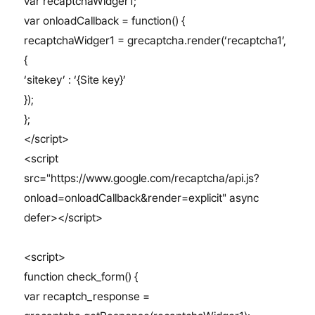
var recaptchaWidger1;
var onloadCallback = function() {
recaptchaWidger1 = grecaptcha.render(‘recaptcha1’,
{
‘sitekey’ : ‘{Site key}’
});
};
</script>
<script
src="https://www.google.com/recaptcha/api.js?
onload=onloadCallback&render=explicit" async
defer></script>
<script>
function check_form() {
var recaptch_response =