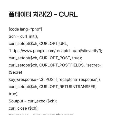
폼데이터 처리(2) – CURL
[code lang=”php”]
$ch = curl_init();
curl_setopt($ch, CURLOPT_URL,
"https://www.google.com/recaptcha/api/siteverify");
curl_setopt($ch, CURLOPT_POST, true);
curl_setopt($ch, CURLOPT_POSTFIELDS, "secret=
{Secret
key}&response=".$_POST[‘recaptcha_response’]);
curl_setopt($ch, CURLOPT_RETURNTRANSFER,
true);
$output = curl_exec ($ch);
curl_close ($ch);