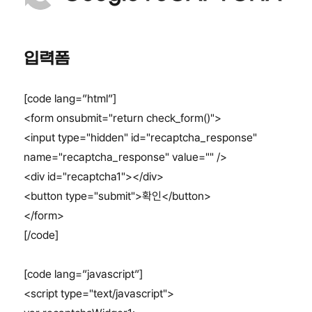
입력폼
[code lang=”html”]
<form onsubmit="return check_form()">
<input type="hidden" id="recaptcha_response"
name="recaptcha_response" value="" />
<div id="recaptcha1"></div>
<button type="submit">확인</button>
</form>
[/code]
[code lang=”javascript”]
<script type="text/javascript">