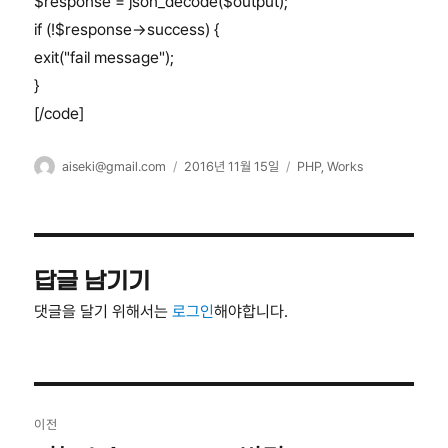
$response = json_decode($output);
if (!$response->success) {
exit("fail message");
}
[/code]
글
작
카
aiseki@gmail.com
2016년 11월 15일
PHP
,
Works
쓴
성
테
이
일
고
자
리
답글 남기기
댓글을 달기 위해서는
로그인
해야합니다.
글
이전