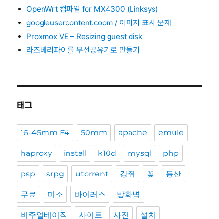
OpenWrt 컴파일 for MX4300 (Linksys)
googleusercontent.coom / 이미지 표시 문제
Proxmox VE – Resizing guest disk
라즈베리파이를 무선공유기로 만들기
태그
16-45mm F4
50mm
apache
emule
haproxy
install
k10d
mysql
php
psp
srpg
utorrent
강쥐
꽃
등산
무료
미소
바이러스
방화벽
비주얼베이직
사이트
사진
설치