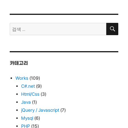
검
검
색
색:
카테고리
Works
(109)
C#.net
(9)
Html/Css
(3)
Java
(1)
jQuery / Javascript
(7)
Mysql
(6)
PHP
(15)