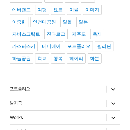
에버랜드
여행
요트
이뮬
이미지
이중화
인천대공원
일몰
일본
자바스크립트
잔다르크
제주도
축제
카스퍼스키
테디베어
포트폴리오
필리핀
하늘공원
학교
행복
헤이리
화분
하
포트폴리오
위
메
뉴
하
발자국
확
위
장
메
뉴
하
Works
확
위
장
메
뉴