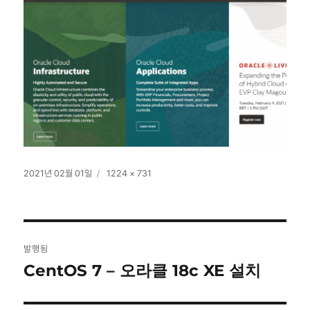
작
전
2021년 02월 01일
1224 × 731
성
체
일
크
자
기
글
발행됨
탐
CentOS 7 – 오라클 18c XE 설치
색