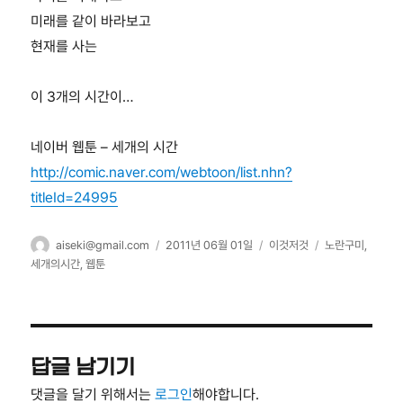
미래를 같이 바라보고
현재를 사는
이 3개의 시간이…
네이버 웹툰 – 세개의 시간
http://comic.naver.com/webtoon/list.nhn?
titleId=24995
글
작
카
태
aiseki@gmail.com
2011년 06월 01일
이것저것
노란구미
,
쓴
성
테
그
세개의시간
,
웹툰
이
일
고
자
리
답글 남기기
댓글을 달기 위해서는
로그인
해야합니다.