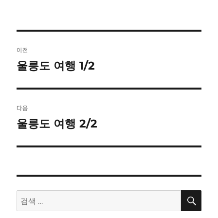
글
이전
탐
울릉도 여행 1/2
이
전
색
글:
다음
울릉도 여행 2/2
다
음
글:
검
검
색
색: