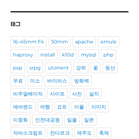
태그
16-45mm F4
50mm
apache
emule
haproxy
install
k10d
mysql
php
psp
srpg
utorrent
강쥐
꽃
등산
무료
미소
바이러스
방화벽
비주얼베이직
사이트
사진
설치
에버랜드
여행
요트
이뮬
이미지
이중화
인천대공원
일몰
일본
자바스크립트
잔다르크
제주도
축제