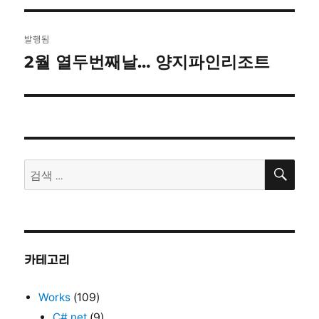
글
발행됨
탐
2월 열두번째날… 양지파인리조트
색
검
검
색
색:
카테고리
Works
(109)
C#.net
(9)