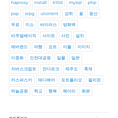
haproxy
install
k10d
mysql
php
psp
srpg
utorrent
강쥐
꽃
등산
무료
미소
바이러스
방화벽
비주얼베이직
사이트
사진
설치
에버랜드
여행
요트
이뮬
이미지
이중화
인천대공원
일몰
일본
자바스크립트
잔다르크
제주도
축제
카스퍼스키
테디베어
포트폴리오
필리핀
하늘공원
학교
행복
헤이리
화분
하