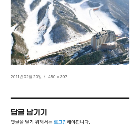
작
전
2011년 02월 20일
480 × 307
성
체
일
크
자
기
답글 남기기
댓글을 달기 위해서는
로그인
해야합니다.