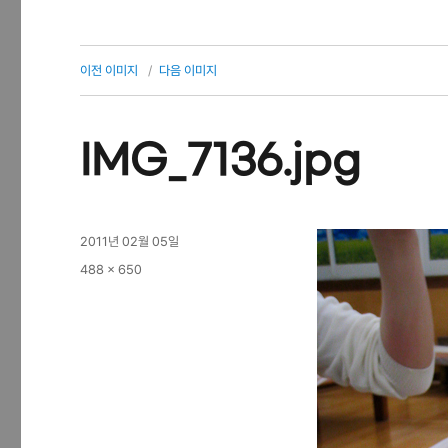
이전 이미지
다음 이미지
IMG_7136.jpg
작
2011년 02월 05일
성
전
488 × 650
일
체
자
크
기