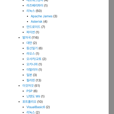
네트워크장비
(4)
라즈베리파이
(1)
리눅스
(50)
Apache James
(3)
Asterisk
(4)
안드로이드
(7)
파이썬
(1)
발자국
(116)
대만
(2)
등산일기
(6)
라오스
(1)
오사카/교토
(2)
오키나와
(1)
이탈리아
(1)
일본
(3)
필리핀
(13)
이것저것
(51)
PSP
(6)
닌텐도 Wii
(1)
포트폴리오
(10)
VisualBasic6
(2)
리눅스
(2)