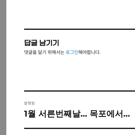
답글 남기기
댓글을 달기 위해서는
로그인
해야합니다.
글
발행됨
탐
1월 서른번째날… 목포에서…
색