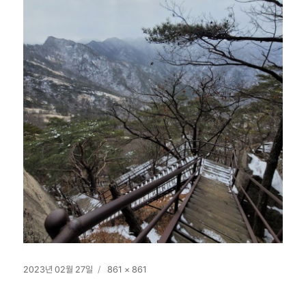
작
전
2023년 02월 27일
861 × 861
성
체
일
크