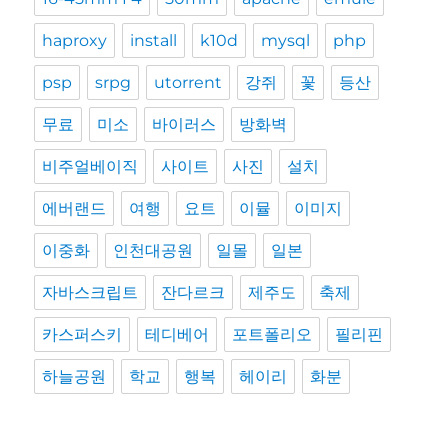
haproxy
install
k10d
mysql
php
psp
srpg
utorrent
강쥐
꽃
등산
무료
미소
바이러스
방화벽
비주얼베이직
사이트
사진
설치
에버랜드
여행
요트
이뮬
이미지
이중화
인천대공원
일몰
일본
자바스크립트
잔다르크
제주도
축제
카스퍼스키
테디베어
포트폴리오
필리핀
하늘공원
학교
행복
헤이리
화분