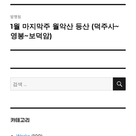
자
기
글
발행됨
탐
1월 마지막주 월악산 등산 (덕주사~
영봉~보덕암)
색
검
검
색
색:
카테고리