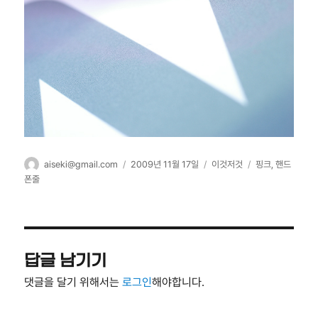
글
작
카
태
aiseki@gmail.com
2009년 11월 17일
이것저것
핑크
,
핸드
쓴
성
테
그
폰줄
이
일
고
자
리
답글 남기기
댓글을 달기 위해서는
로그인
해야합니다.