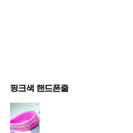
핑크색 핸드폰줄