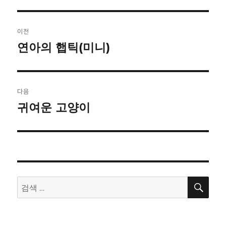
글
이전
탐
연아의 햅틱(미니)
이
전
색
글:
다음
귀여운 고양이
다
음
글:
검
검
색
색: