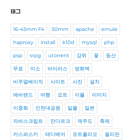
태그
16-45mm F4
50mm
apache
emule
haproxy
install
k10d
mysql
php
psp
srpg
utorrent
강쥐
꽃
등산
무료
미소
바이러스
방화벽
비주얼베이직
사이트
사진
설치
에버랜드
여행
요트
이뮬
이미지
이중화
인천대공원
일몰
일본
자바스크립트
잔다르크
제주도
축제
카스퍼스키
테디베어
포트폴리오
필리핀