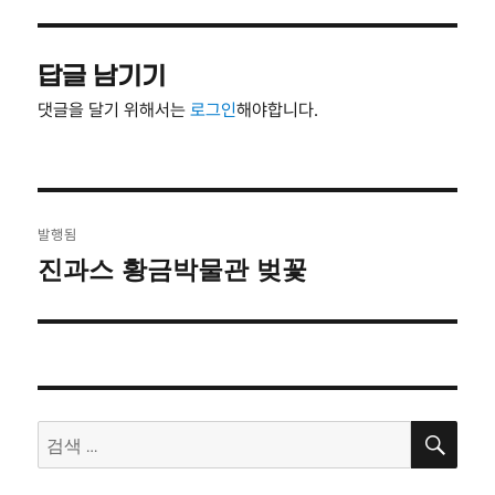
자
기
답글 남기기
댓글을 달기 위해서는
로그인
해야합니다.
글
발행됨
탐
진과스 황금박물관 벚꽃
색
검
검
색
색: