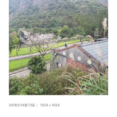
작
전
2018년 04월 13일
1024 × 1024
성
체
일
크