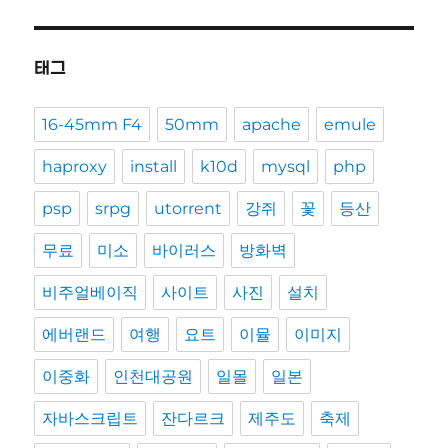
태그
16-45mm F4
50mm
apache
emule
haproxy
install
k10d
mysql
php
psp
srpg
utorrent
강쥐
꽃
등산
무료
미소
바이러스
방화벽
비주얼베이직
사이트
사진
설치
에버랜드
여행
요트
이뮬
이미지
이중화
인천대공원
일몰
일본
자바스크립트
잔다르크
제주도
축제