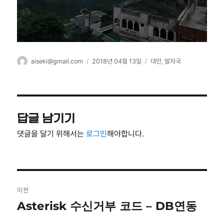
글
작
카
aiseki@gmail.com
2018년 04월 13일
대만
,
발자국
쓴
성
테
이
일
고
자
리
답글 남기기
댓글을 달기 위해서는
로그인
해야합니다.
글
이전
탐
Asterisk 수신거부 코드 – DB연동
이
전
색