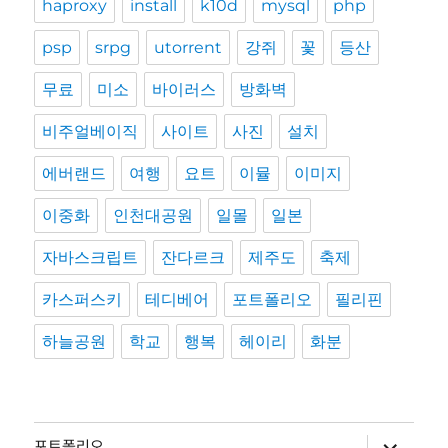
haproxy
install
k10d
mysql
php
psp
srpg
utorrent
강쥐
꽃
등산
무료
미소
바이러스
방화벽
비주얼베이직
사이트
사진
설치
에버랜드
여행
요트
이뮬
이미지
이중화
인천대공원
일몰
일본
자바스크립트
잔다르크
제주도
축제
카스퍼스키
테디베어
포트폴리오
필리핀
하늘공원
학교
행복
헤이리
화분
하
포트폴리오