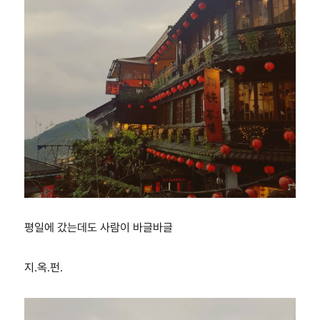
평일에 갔는데도 사람이 바글바글
지.옥.펀.