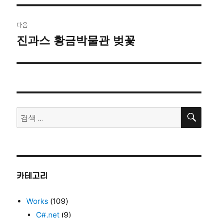
글:
다음
진과스 황금박물관 벚꽃
다
음
글:
검
검
색
색:
카테고리
Works
(109)
C#.net
(9)