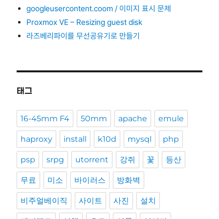
googleusercontent.coom / 이미지 표시 문제
Proxmox VE – Resizing guest disk
라즈베리파이를 무선공유기로 만들기
태그
16-45mm F4
50mm
apache
emule
haproxy
install
k10d
mysql
php
psp
srpg
utorrent
강쥐
꽃
등산
무료
미소
바이러스
방화벽
비주얼베이직
사이트
사진
설치