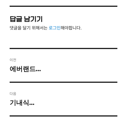
자
리
답글 남기기
댓글을 달기 위해서는
로그인
해야합니다.
글
이전
탐
에버랜드…
이
전
색
글:
다음
기내식…
다
음
글: