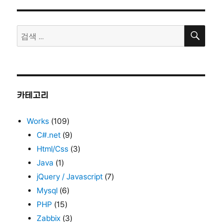
검
검
색
색:
카테고리
Works
(109)
C#.net
(9)
Html/Css
(3)
Java
(1)
jQuery / Javascript
(7)
Mysql
(6)
PHP
(15)
Zabbix
(3)