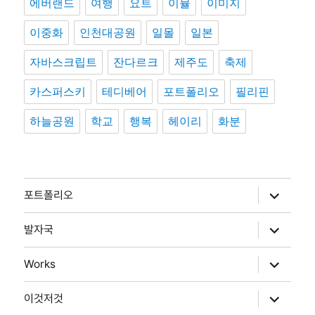
에버랜드
여행
요트
이뮬
이미지
이중화
인천대공원
일몰
일본
자바스크립트
잔다르크
제주도
축제
카스퍼스키
테디베어
포트폴리오
필리핀
하늘공원
학교
행복
헤이리
화분
하
포트폴리오
위
메
뉴
하
발자국
확
위
장
메
뉴
하
Works
확
위
장
메
뉴
하
이것저것
확
위