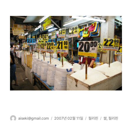
글
작
카
태
aiseki@gmail.com
2007년 02월 11일
필리핀
쌀
,
필리핀
쓴
성
테
그
이
일
고