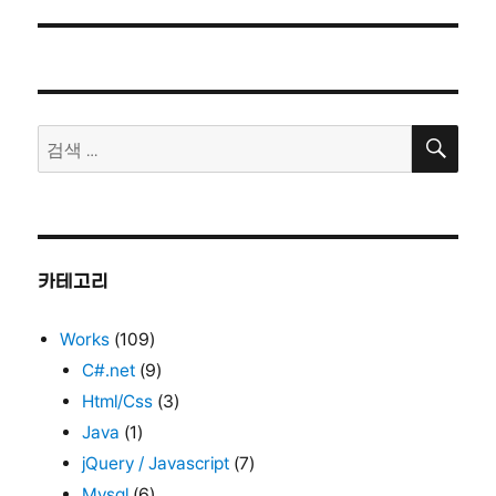
색
검
검
색
색:
카테고리
Works
(109)
C#.net
(9)
Html/Css
(3)
Java
(1)
jQuery / Javascript
(7)
Mysql
(6)