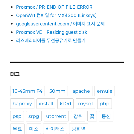
Proxmox / PR_END_OF_FILE_ERROR
OpenWrt 컴파일 for MX4300 (Linksys)
googleusercontent.coom / 이미지 표시 문제
Proxmox VE – Resizing guest disk
라즈베리파이를 무선공유기로 만들기
태그
16-45mm F4
50mm
apache
emule
haproxy
install
k10d
mysql
php
psp
srpg
utorrent
강쥐
꽃
등산
무료
미소
바이러스
방화벽