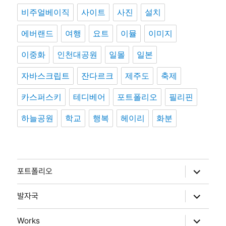
비주얼베이직
사이트
사진
설치
에버랜드
여행
요트
이뮬
이미지
이중화
인천대공원
일몰
일본
자바스크립트
잔다르크
제주도
축제
카스퍼스키
테디베어
포트폴리오
필리핀
하늘공원
학교
행복
헤이리
화분
하
포트폴리오
위
메
뉴
하
발자국
확
위
장
메
뉴
하
Works
확