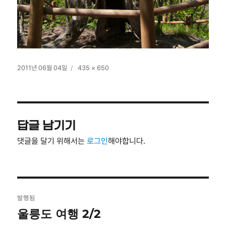
작
전
2011년 06월 04일
435 × 650
성
체
일
크
자
기
답글 남기기
댓글을 달기 위해서는
로그인
해야합니다.
글
발행됨
탐
울릉도 여행 2/2