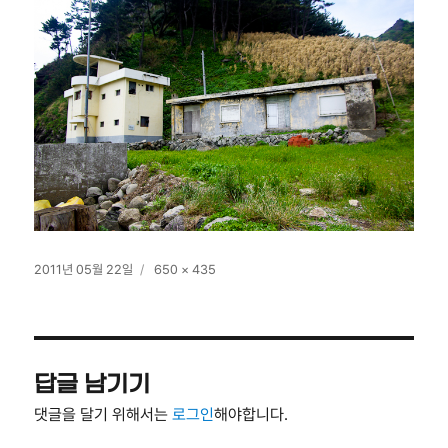
작
전
2011년 05월 22일
650 × 435
성
체
일
크
자
기
답글 남기기
댓글을 달기 위해서는
로그인
해야합니다.