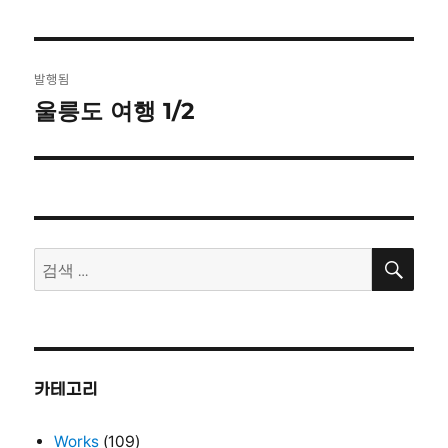
글
발행됨
탐
울릉도 여행 1/2
색
검
검
색
색:
카테고리
Works
(109)