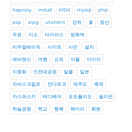
haproxy
install
k10d
mysql
php
psp
srpg
utorrent
강쥐
꽃
등산
무료
미소
바이러스
방화벽
비주얼베이직
사이트
사진
설치
에버랜드
여행
요트
이뮬
이미지
이중화
인천대공원
일몰
일본
자바스크립트
잔다르크
제주도
축제
카스퍼스키
테디베어
포트폴리오
필리핀
하늘공원
학교
행복
헤이리
화분