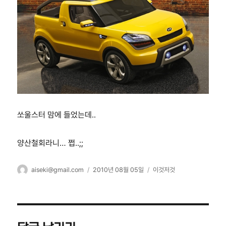
쏘울스터 맘에 들었는데..
양산철회라니… 쩝..;;
글
작
카
aiseki@gmail.com
2010년 08월 05일
이것저것
쓴
성
테
이
일
고
자
리