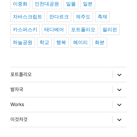
이중화
인천대공원
일몰
일본
자바스크립트
잔다르크
제주도
축제
카스퍼스키
테디베어
포트폴리오
필리핀
하늘공원
학교
행복
헤이리
화분
하
포트폴리오
위
메
뉴
하
발자국
확
위
장
메
뉴
하
Works
확
위
장
메
뉴
하
이것저것
확
위
장
메
뉴