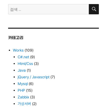
검
검
색
색:
카테고리
Works
(109)
C#.net
(9)
Html/Css
(3)
Java
(1)
jQuery / Javascript
(7)
Mysql
(6)
PHP
(15)
Zabbix
(3)
가상서버
(2)