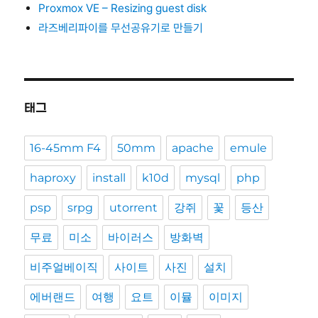
Proxmox VE – Resizing guest disk
라즈베리파이를 무선공유기로 만들기
태그
16-45mm F4
50mm
apache
emule
haproxy
install
k10d
mysql
php
psp
srpg
utorrent
강쥐
꽃
등산
무료
미소
바이러스
방화벽
비주얼베이직
사이트
사진
설치
에버랜드
여행
요트
이뮬
이미지