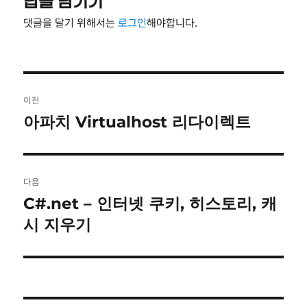
답글 남기기
댓글을 달기 위해서는
로그인
해야합니다.
글
이전
탐
아파치 Virtualhost 리다이렉트
이
전
색
글:
다음
C#.net – 인터넷 쿠키, 히스토리, 캐
다
음
시 지우기
글: