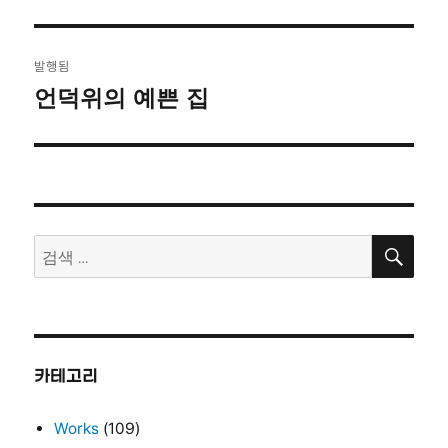
글
발행됨
탐
언덕위의 예쁜 집
색
검
검
색
색:
카테고리
Works
(109)