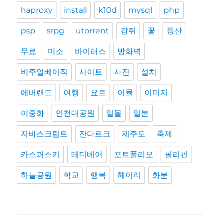
haproxy
install
k10d
mysql
php
psp
srpg
utorrent
강쥐
꽃
등산
무료
미소
바이러스
방화벽
비주얼베이직
사이트
사진
설치
에버랜드
여행
요트
이뮬
이미지
이중화
인천대공원
일몰
일본
자바스크립트
잔다르크
제주도
축제
카스퍼스키
테디베어
포트폴리오
필리핀
하늘공원
학교
행복
헤이리
화분