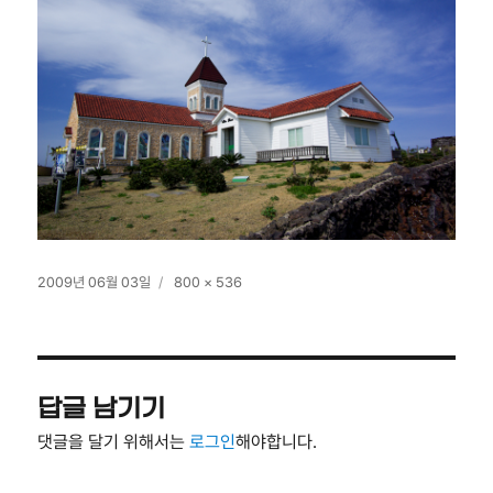
작
전
2009년 06월 03일
800 × 536
성
체
일
크
자
기
답글 남기기
댓글을 달기 위해서는
로그인
해야합니다.