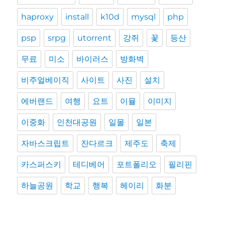
haproxy
install
k10d
mysql
php
psp
srpg
utorrent
강쥐
꽃
등산
무료
미소
바이러스
방화벽
비주얼베이직
사이트
사진
설치
에버랜드
여행
요트
이뮬
이미지
이중화
인천대공원
일몰
일본
자바스크립트
잔다르크
제주도
축제
카스퍼스키
테디베어
포트폴리오
필리핀
하늘공원
학교
행복
헤이리
화분