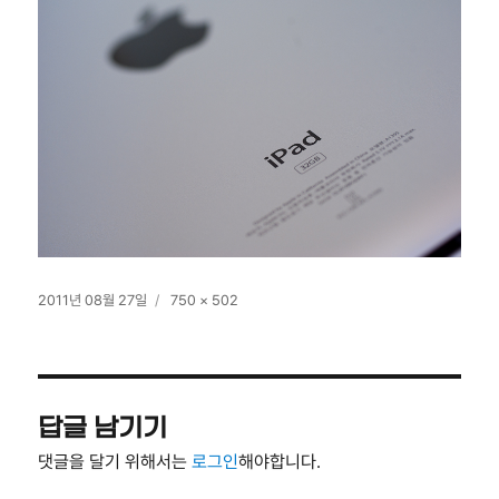
작
전
2011년 08월 27일
750 × 502
성
체
일
크
자
기
답글 남기기
댓글을 달기 위해서는
로그인
해야합니다.