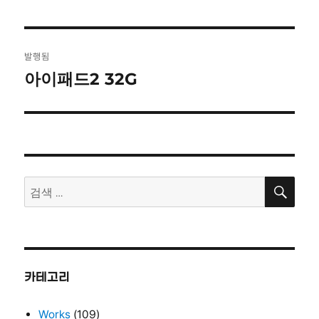
글
발행됨
탐
아이패드2 32G
색
검
검
색
색:
카테고리
Works
(109)