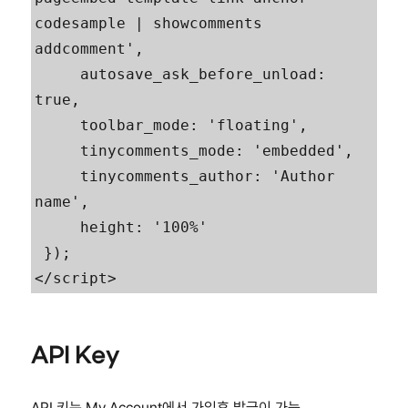
codesample | showcomments 
addcomment',

     autosave_ask_before_unload: 
true,

     toolbar_mode: 'floating',

     tinycomments_mode: 'embedded',

     tinycomments_author: 'Author 
name',

     height: '100%'

 });

</script>
API Key
API 키는 My Account에서 가입후 발급이 가능