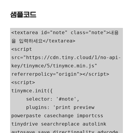
샘플코드
<textarea id="note" class="note">내용
을 입력하세요</textarea>

<script 
src="https://cdn.tiny.cloud/1/no-api-
key/tinymce/5/tinymce.min.js" 
referrerpolicy="origin"></script>

<script>

tinymce.init({

     selector: '#note',

     plugins: 'print preview 
powerpaste casechange importcss 
tinydrive searchreplace autolink 
autosave save directionality advcode 