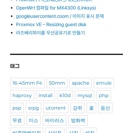
OpenWrt 컴파일 for MX4300 (Linksys)
googleusercontent.coom / 이미지 표시 문제
Proxmox VE – Resizing guest disk
라즈베리파이를 무선공유기로 만들기
태그
16-45mm F4
50mm
apache
emule
haproxy
install
k10d
mysql
php
psp
srpg
utorrent
강쥐
꽃
등산
무료
미소
바이러스
방화벽
비주얼베이직
사이트
사진
설치