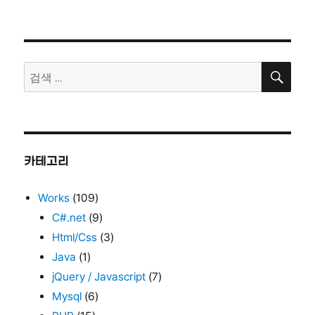
검
검
색
색:
카테고리
Works
(109)
C#.net
(9)
Html/Css
(3)
Java
(1)
jQuery / Javascript
(7)
Mysql
(6)