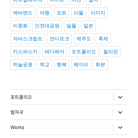
에버랜드
여행
요트
이뮬
이미지
이중화
인천대공원
일몰
일본
자바스크립트
잔다르크
제주도
축제
카스퍼스키
테디베어
포트폴리오
필리핀
하늘공원
학교
행복
헤이리
화분
하
포트폴리오
위
메
뉴
하
발자국
확
위
장
메
뉴
하
Works
확
위
장
메