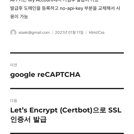
발급후 도메인을 등록하고 no-api-key 부분을 교체해서 사
용이 가능
글
작
카
aiseki@gmail.com
2021년 01월 11일
Html/Css
쓴
성
테
이
일
고
자
리
글
이전
탐
google reCAPTCHA
이
전
색
글:
다음
Let’s Encrypt (Certbot)으로 SSL
다
음
인증서 발급
글: