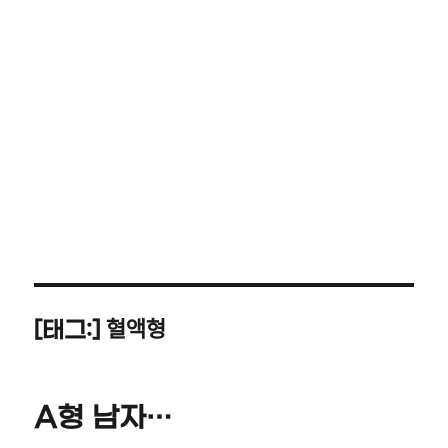
혈액형
[태그:]
A형 남자…