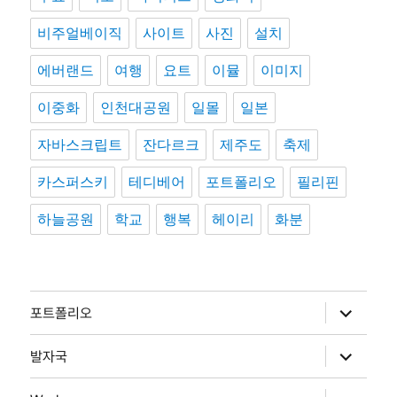
비주얼베이직
사이트
사진
설치
에버랜드
여행
요트
이뮬
이미지
이중화
인천대공원
일몰
일본
자바스크립트
잔다르크
제주도
축제
카스퍼스키
테디베어
포트폴리오
필리핀
하늘공원
학교
행복
헤이리
화분
하
포트폴리오
위
메
뉴
하
발자국
확
위
장
메
뉴
하