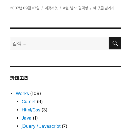
작
카
태
A
2007년 09월 07일
이것저것
A형
,
남자
,
혈액형
에 댓글 남기기
성
테
그
형
일
고
남
자
리
자…
검
검
색
색:
카테고리
Works
(109)
C#.net
(9)
Html/Css
(3)
Java
(1)
jQuery / Javascript
(7)