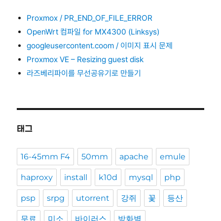
Proxmox / PR_END_OF_FILE_ERROR
OpenWrt 컴파일 for MX4300 (Linksys)
googleusercontent.coom / 이미지 표시 문제
Proxmox VE – Resizing guest disk
라즈베리파이를 무선공유기로 만들기
태그
16-45mm F4
50mm
apache
emule
haproxy
install
k10d
mysql
php
psp
srpg
utorrent
강쥐
꽃
등산
무료
미소
바이러스
방화벽