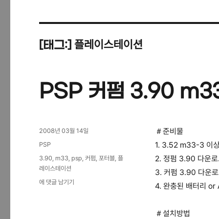
플레이스테이션
[태그:]
PSP 커펌 3.90 m3
작
＃준비물
2008년 03월 14일
성
카
1. 3.52 m33-3 이
PSP
일
테
태
2. 정펌 3.90 다운로
3.90
,
m33
,
psp
,
커펌
,
포터블
,
플
자
고
그
레이스테이션
3. 커펌 3.90 다운로
리
PSP
에 댓글 남기기
4. 완충된 배터리 or
커
펌
3.90
＃설치방법