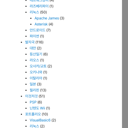
네트워크장비
(4)
라즈베리파이
(1)
리눅스
(50)
Apache James
(3)
Asterisk
(4)
안드로이드
(7)
파이썬
(1)
발자국
(116)
대만
(2)
등산일기
(6)
라오스
(1)
오사카/교토
(2)
오키나와
(1)
이탈리아
(1)
일본
(3)
필리핀
(13)
이것저것
(51)
PSP
(6)
닌텐도 Wii
(1)
포트폴리오
(10)
VisualBasic6
(2)
리눅스
(2)