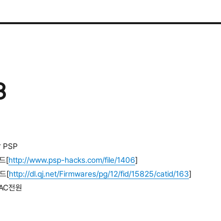
3
상 PSP
드[
http://www.psp-hacks.com/file/1406
]
드[
http://dl.qj.net/Firmwares/pg/12/fid/15825/catid/163
]
 AC전원