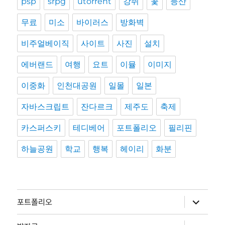
psp
srpg
utorrent
강쥐
꽃
등산
무료
미소
바이러스
방화벽
비주얼베이직
사이트
사진
설치
에버랜드
여행
요트
이뮬
이미지
이중화
인천대공원
일몰
일본
자바스크립트
잔다르크
제주도
축제
카스퍼스키
테디베어
포트폴리오
필리핀
하늘공원
학교
행복
헤이리
화분
하
포트폴리오
위
메
뉴
하