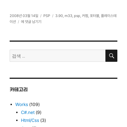
작
카
태
2008년 03월 14일
PSP
3.90
,
m33
,
psp
,
커펌
,
포터블
,
플레이스테
성
PSP
테
그
이션
에 댓글 남기기
일
커
고
자
펌
리
3.90
m33
검
검
색
색:
카테고리
Works
(109)
C#.net
(9)
Html/Css
(3)