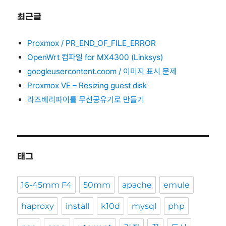
최근글
Proxmox / PR_END_OF_FILE_ERROR
OpenWrt 컴파일 for MX4300 (Linksys)
googleusercontent.coom / 이미지 표시 문제
Proxmox VE – Resizing guest disk
라즈베리파이를 무선공유기로 만들기
태그
16-45mm F4
50mm
apache
emule
haproxy
install
k10d
mysql
php