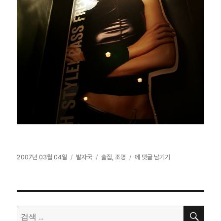
작
카
태
어
2007년 03월 04일
발자국
술집
,
조명
에 댓글 남기기
성
테
그
느
일
고
술
자
리
집
에
검
서…
검
색