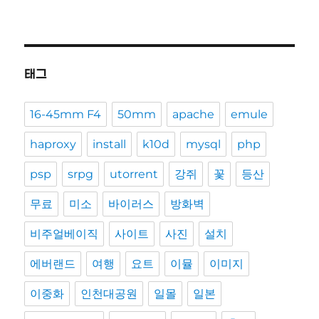
태그
16-45mm F4
50mm
apache
emule
haproxy
install
k10d
mysql
php
psp
srpg
utorrent
강쥐
꽃
등산
무료
미소
바이러스
방화벽
비주얼베이직
사이트
사진
설치
에버랜드
여행
요트
이뮬
이미지
이중화
인천대공원
일몰
일본