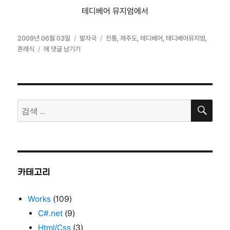
테디베어 뮤지엄에서
작
카
태
2009년 06월 03일
발자국
전통
,
제주도
,
테디베어
,
테디베어뮤지엄
,
성
테
테
그
혼례식
에 댓글 남기기
일
디
고
자
베
리
어
들
검
의
검
색
전
색:
통
혼
례
식
카테고리
Works
(109)
C#.net
(9)
Html/Css
(3)