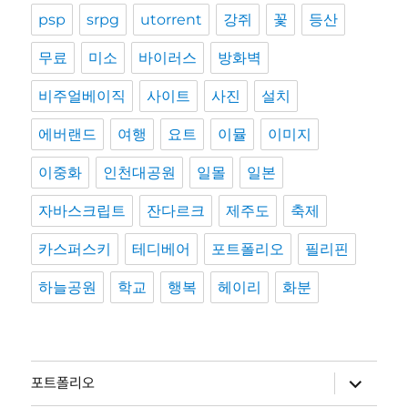
psp
srpg
utorrent
강쥐
꽃
등산
무료
미소
바이러스
방화벽
비주얼베이직
사이트
사진
설치
에버랜드
여행
요트
이뮬
이미지
이중화
인천대공원
일몰
일본
자바스크립트
잔다르크
제주도
축제
카스퍼스키
테디베어
포트폴리오
필리핀
하늘공원
학교
행복
헤이리
화분
하
포트폴리오
위
메