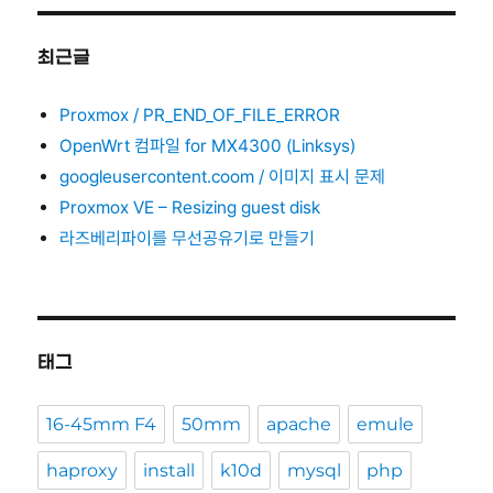
최근글
Proxmox / PR_END_OF_FILE_ERROR
OpenWrt 컴파일 for MX4300 (Linksys)
googleusercontent.coom / 이미지 표시 문제
Proxmox VE – Resizing guest disk
라즈베리파이를 무선공유기로 만들기
태그
16-45mm F4
50mm
apache
emule
haproxy
install
k10d
mysql
php