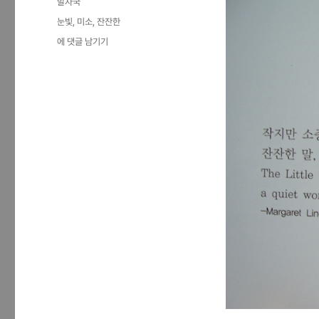
카
발자국
일
테
태
눈빛
,
미소
,
잔잔한
자
고
그
작
에 댓글 남기기
리
지
만
소
중
한
것
들…