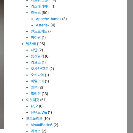
네트워크장비
(4)
라즈베리파이
(1)
리눅스
(50)
Apache James
(3)
Asterisk
(4)
안드로이드
(7)
파이썬
(1)
발자국
(116)
대만
(2)
등산일기
(6)
라오스
(1)
오사카/교토
(2)
오키나와
(1)
이탈리아
(1)
일본
(3)
필리핀
(13)
이것저것
(51)
PSP
(6)
닌텐도 Wii
(1)
포트폴리오
(10)
VisualBasic6
(2)
리눅스
(2)