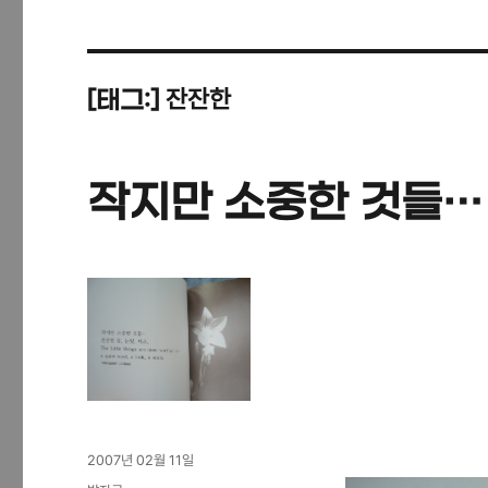
잔잔한
[태그:]
작지만 소중한 것들…
작
2007년 02월 11일
성