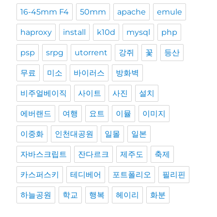
16-45mm F4
50mm
apache
emule
haproxy
install
k10d
mysql
php
psp
srpg
utorrent
강쥐
꽃
등산
무료
미소
바이러스
방화벽
비주얼베이직
사이트
사진
설치
에버랜드
여행
요트
이뮬
이미지
이중화
인천대공원
일몰
일본
자바스크립트
잔다르크
제주도
축제
카스퍼스키
테디베어
포트폴리오
필리핀
하늘공원
학교
행복
헤이리
화분