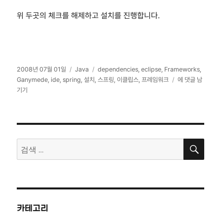
위 두곳의 체크를 해제하고 설치를 진행합니다.
작
카
태
2008년 07월 01일
Java
dependencies
,
eclipse
,
Frameworks
,
성
테
그
이
Ganymede
,
ide
,
spring
,
설치
,
스프링
,
이클립스
,
프레임워크
에 댓글 남
일
고
클
기기
자
리
립
스
3.4
Ganymede
검
+
검
색
Spring
색:
IDE
설
치
방
법
카테고리