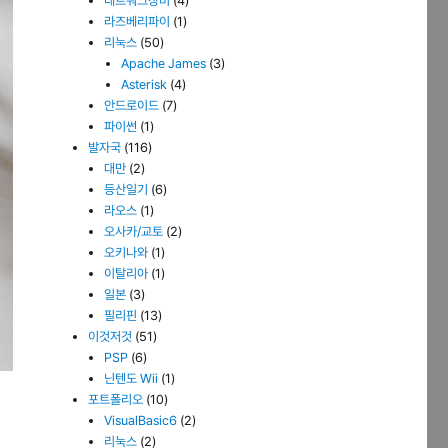
네트워크장비
(4)
라즈베리파이
(1)
리눅스
(50)
Apache James
(3)
Asterisk
(4)
안드로이드
(7)
파이썬
(1)
발자국
(116)
대만
(2)
등산일기
(6)
라오스
(1)
오사카/교토
(2)
오키나와
(1)
이탈리아
(1)
일본
(3)
필리핀
(13)
이것저것
(51)
PSP
(6)
닌텐도 Wii
(1)
포트폴리오
(10)
VisualBasic6
(2)
리눅스
(2)