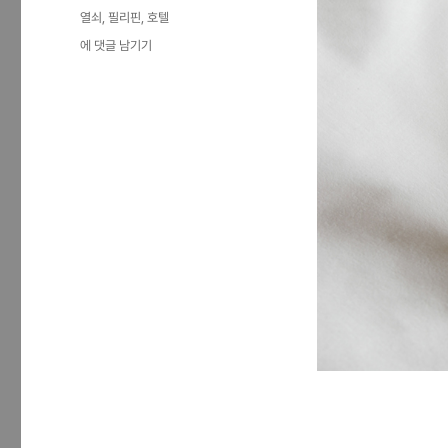
일
테
태
열쇠
,
필리핀
,
호텔
자
고
그
열
에 댓글 남기기
리
쇠…