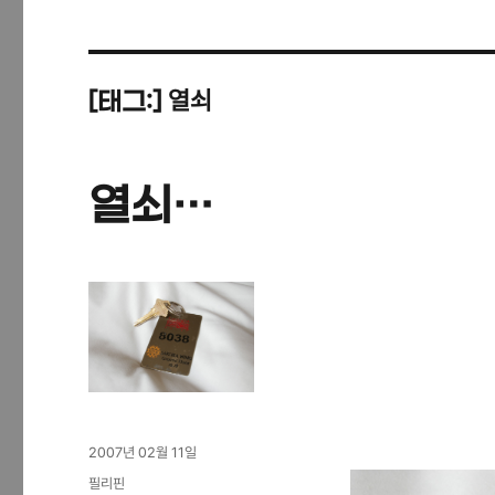
열쇠
[태그:]
열쇠…
작
2007년 02월 11일
성
카
필리핀