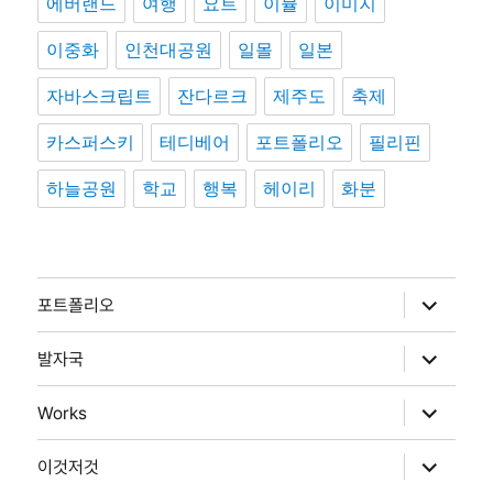
에버랜드
여행
요트
이뮬
이미지
이중화
인천대공원
일몰
일본
자바스크립트
잔다르크
제주도
축제
카스퍼스키
테디베어
포트폴리오
필리핀
하늘공원
학교
행복
헤이리
화분
하
포트폴리오
위
메
뉴
하
발자국
확
위
장
메
뉴
하
Works
확
위
장
메
뉴
하
이것저것
확
위