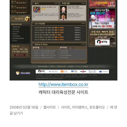
http://www.itembox.co.kr
캐릭터 대리육성전문 사이트
작
카
태
아
2008년 02월 16일
웹사이트
사이트
,
아이템박스
,
포트폴리오
에 댓
성
테
그
이
글 남기기
일
고
템
자
리
박