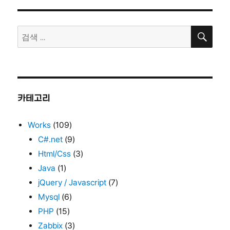
스
(www.item
검
검
색
색:
카테고리
Works
(109)
C#.net
(9)
Html/Css
(3)
Java
(1)
jQuery / Javascript
(7)
Mysql
(6)
PHP
(15)
Zabbix
(3)