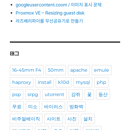
googleusercontent.coom / 이미지 표시 문제
Proxmox VE – Resizing guest disk
라즈베리파이를 무선공유기로 만들기
태그
16-45mm F4
50mm
apache
emule
haproxy
install
k10d
mysql
php
psp
srpg
utorrent
강쥐
꽃
등산
무료
미소
바이러스
방화벽
비주얼베이직
사이트
사진
설치