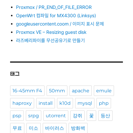
Proxmox / PR_END_OF_FILE_ERROR
OpenWrt 컴파일 for MX4300 (Linksys)
googleusercontent.coom / 이미지 표시 문제
Proxmox VE – Resizing guest disk
라즈베리파이를 무선공유기로 만들기
태그
16-45mm F4
50mm
apache
emule
haproxy
install
k10d
mysql
php
psp
srpg
utorrent
강쥐
꽃
등산
무료
미소
바이러스
방화벽