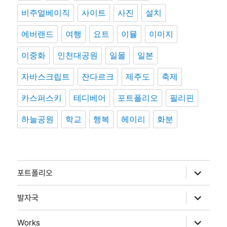
비주얼베이직
사이트
사진
설치
에버랜드
여행
요트
이뮬
이미지
이중화
인천대공원
일몰
일본
자바스크립트
잔다르크
제주도
축제
카스퍼스키
테디베어
포트폴리오
필리핀
하늘공원
학교
행복
헤이리
화분
하
포트폴리오
위
메
뉴
하
발자국
확
위
장
메
뉴
하
Works