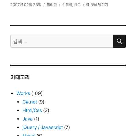
작
카
태
요
2007년 02월 23일
필리핀
선착장
,
요트
에 댓글 남기기
성
테
그
트
일
고
선
자
리
착
장…
검
검
색
색:
카테고리
Works
(109)
C#.net
(9)
Html/Css
(3)
Java
(1)
jQuery / Javascript
(7)
Mysql
(6)