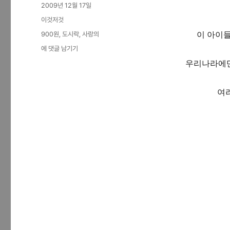
작
2009년 12월 17일
성
카
이것저것
일
테
태
900원
,
도시락
,
사랑의
이 아이들
자
고
그
사
에 댓글 남기기
리
랑
우리나라에만
의
도
시
여
락