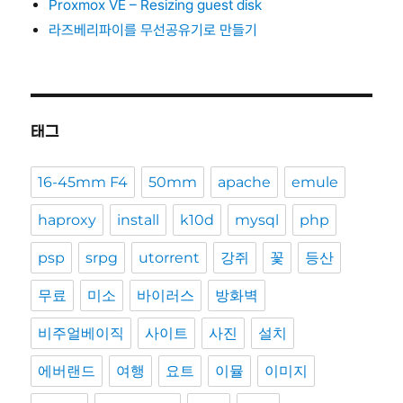
Proxmox VE – Resizing guest disk
라즈베리파이를 무선공유기로 만들기
태그
16-45mm F4
50mm
apache
emule
haproxy
install
k10d
mysql
php
psp
srpg
utorrent
강쥐
꽃
등산
무료
미소
바이러스
방화벽
비주얼베이직
사이트
사진
설치
에버랜드
여행
요트
이뮬
이미지