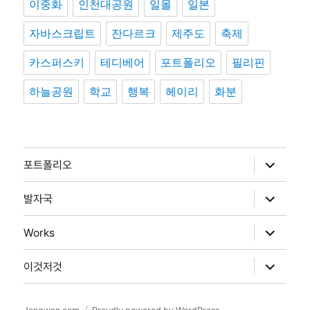
이중화
인천대공원
일몰
일본
자바스크립트
잔다르크
제주도
축제
카스퍼스키
테디베어
포트폴리오
필리핀
하늘공원
학교
행복
헤이리
화분
하
포트폴리오
위
메
뉴
하
발자국
확
위
장
메
뉴
하
Works
확
위
장
메
뉴
하
이것저것
확
위
장
메
뉴
확