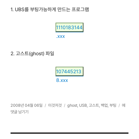
1. UBS를 부팅가능하게 만드는 프로그램
1110183144
.xxx
2. 고스트(ghost) 파일
107445213
8.xxx
작
카
태
USB
2008년 04월 06일
이것저것
ghost
,
USB
,
고스트
,
백업
,
부팅
에
성
테
그
고
댓글 남기기
일
고
스
자
리
트
(ghost)
부