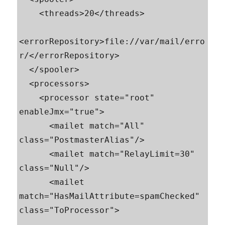
    <threads>20</threads>

<errorRepository>file://var/mail/erro
r/</errorRepository>

  </spooler>

  <processors>

    <processor state="root" 
enableJmx="true">

      <mailet match="All" 
class="PostmasterAlias"/>

      <mailet match="RelayLimit=30" 
class="Null"/>

      <mailet 
match="HasMailAttribute=spamChecked" 
class="ToProcessor">
