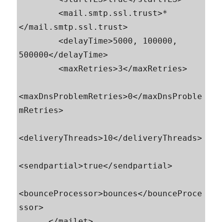
        <mail.smtp.ssl.trust>*
</mail.smtp.ssl.trust>

        <delayTime>5000, 100000, 
500000</delayTime>

        <maxRetries>3</maxRetries>

<maxDnsProblemRetries>0</maxDnsProble
mRetries>

<deliveryThreads>10</deliveryThreads>

<sendpartial>true</sendpartial>

<bounceProcessor>bounces</bounceProce
ssor>

      </mailet>
