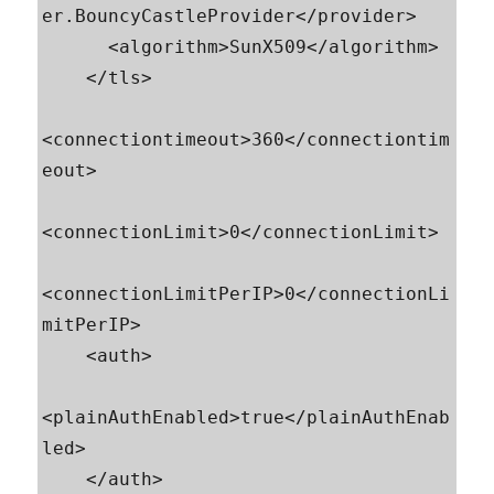
er.BouncyCastleProvider</provider>

      <algorithm>SunX509</algorithm>

    </tls>

<connectiontimeout>360</connectiontim
eout>

<connectionLimit>0</connectionLimit>

<connectionLimitPerIP>0</connectionLi
mitPerIP>

    <auth>

<plainAuthEnabled>true</plainAuthEnab
led>

    </auth>
