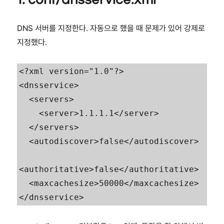
1. conf/dnsservice.xml
DNS 서버를 지정한다. 자동으로 했을 때 문제가 있어 강제로
지정했다.
<?xml version="1.0"?>

<dnsservice>

  <servers>

    <server>1.1.1.1</server>

  </servers>

  <autodiscover>false</autodiscover>

<authoritative>false</authoritative>

  <maxcachesize>50000</maxcachesize>

</dnsservice>