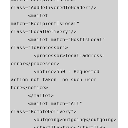
class="AddDeliveredToHeader"/>

      <mailet 
match="RecipientIsLocal" 
class="LocalDelivery"/>

      <mailet match="HostIsLocal" 
class="ToProcessor">

        <processor>local-address-
error</processor>

        <notice>550 - Requested 
action not taken: no such user 
here</notice>

      </mailet>

      <mailet match="All" 
class="RemoteDelivery">

        <outgoing>outgoing</outgoing>

        <startTLS>true</startTLS>
