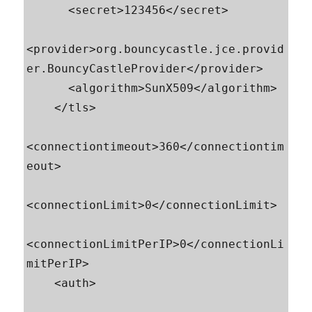
      <secret>123456</secret>

<provider>org.bouncycastle.jce.provid
er.BouncyCastleProvider</provider>

      <algorithm>SunX509</algorithm>

    </tls>

<connectiontimeout>360</connectiontim
eout>

<connectionLimit>0</connectionLimit>

<connectionLimitPerIP>0</connectionLi
mitPerIP>

    <auth>
