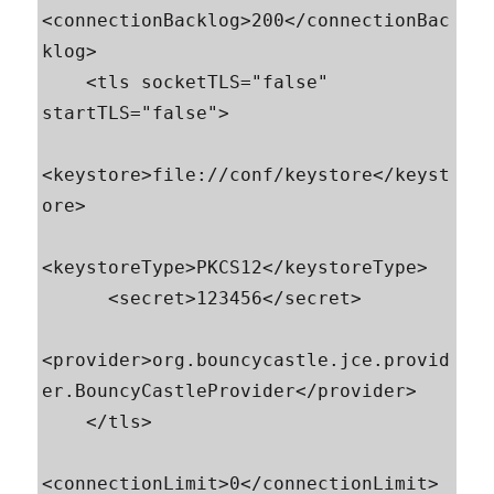
<connectionBacklog>200</connectionBac
klog>

    <tls socketTLS="false" 
startTLS="false">

<keystore>file://conf/keystore</keyst
ore>

<keystoreType>PKCS12</keystoreType>

      <secret>123456</secret>

<provider>org.bouncycastle.jce.provid
er.BouncyCastleProvider</provider>

    </tls>

<connectionLimit>0</connectionLimit>
