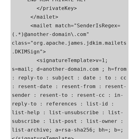
        </privateKey>

      </mailet>

      <mailet match="SenderIsRegex=
(.*)@another-domain\.com" 
class="org.apache.james.jdkim.mailets
.DKIMSign">

        <signatureTemplate>v=1; 
s=mail; d=another-domain.com ; h=from 
: reply-to : subject : date : to : cc 
: resent-date : resent-from : resent-
sender : resent-to : resent-cc : in-
reply-to : references : list-id : 
list-help : list-unsubscribe : list-
subscribe : list-post : list-owner : 
list-archive; a=rsa-sha256; bh=; b=;
</signatureTemplate>
