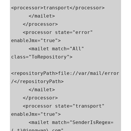
<processor>transport</processor>

      </mailet>

    </processor>

    <processor state="error" 
enableJmx="true">

      <mailet match="All" 
class="ToRepository">

<repositoryPath>file://var/mail/error
/</repositoryPath>

      </mailet>

    </processor>

    <processor state="transport" 
enableJmx="true">

      <mailet match="SenderIsRegex=
(.*)@jongwan\.com" 