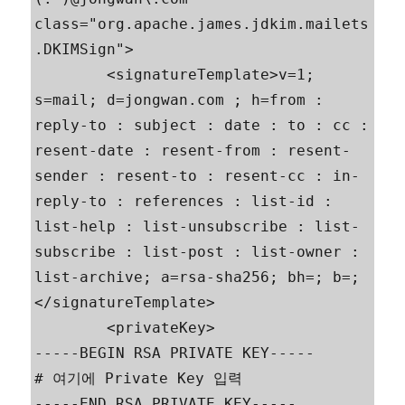
class="org.apache.james.jdkim.mailets
.DKIMSign">

        <signatureTemplate>v=1; 
s=mail; d=jongwan.com ; h=from : 
reply-to : subject : date : to : cc : 
resent-date : resent-from : resent-
sender : resent-to : resent-cc : in-
reply-to : references : list-id : 
list-help : list-unsubscribe : list-
subscribe : list-post : list-owner : 
list-archive; a=rsa-sha256; bh=; b=;
</signatureTemplate>

        <privateKey>

-----BEGIN RSA PRIVATE KEY-----

# 여기에 Private Key 입력

-----END RSA PRIVATE KEY-----
