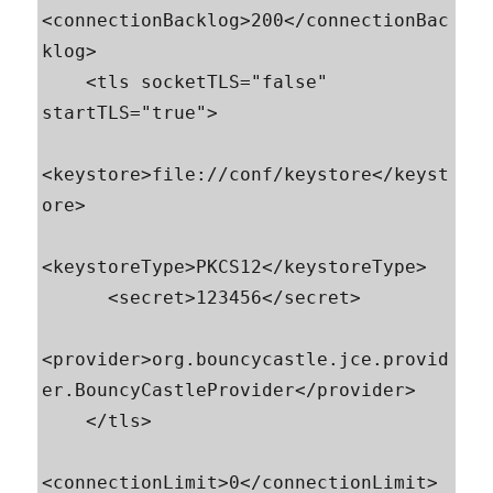
<connectionBacklog>200</connectionBac
klog>

    <tls socketTLS="false" 
startTLS="true">

<keystore>file://conf/keystore</keyst
ore>

<keystoreType>PKCS12</keystoreType>

      <secret>123456</secret>

<provider>org.bouncycastle.jce.provid
er.BouncyCastleProvider</provider>

    </tls>

<connectionLimit>0</connectionLimit>
