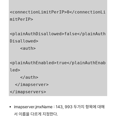
<connectionLimitPerIP>0</connectionLi
mitPerIP>

<plainAuthDisallowed>false</plainAuth
Disallowed>

    <auth>

<plainAuthEnabled>true</plainAuthEnab
led>

    </auth>

  </imapserver>

imapserver.jmxName : 143, 993 두가지 항목에 대해
서 이름을 다르게 지정한다.