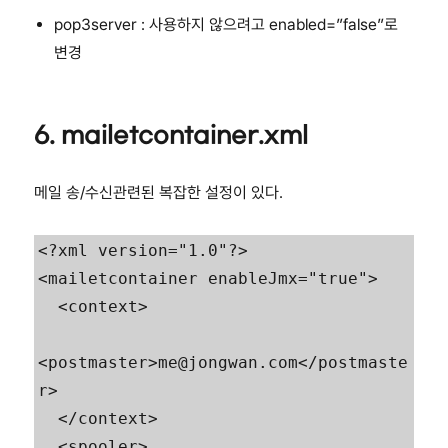
pop3server : 사용하지 않으려고 enabled=”false”로
변경
6. mailetcontainer.xml
메일 송/수신관련된 복잡한 설정이 있다.
<?xml version="1.0"?>

<mailetcontainer enableJmx="true">

  <context>

<postmaster>me@jongwan.com</postmaste
r>

  </context>

  <spooler>
