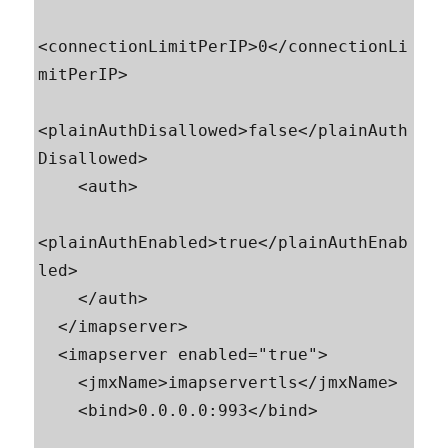
<connectionLimitPerIP>0</connectionLi
mitPerIP>

<plainAuthDisallowed>false</plainAuth
Disallowed>

    <auth>

<plainAuthEnabled>true</plainAuthEnab
led>

    </auth>

  </imapserver>

  <imapserver enabled="true">

    <jmxName>imapservertls</jmxName>

    <bind>0.0.0.0:993</bind>
