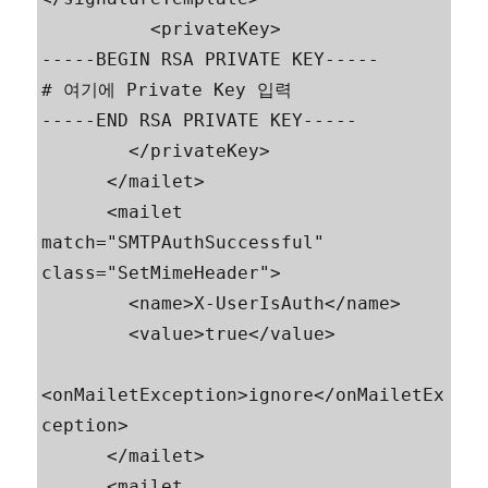
          <privateKey>

-----BEGIN RSA PRIVATE KEY-----

# 여기에 Private Key 입력

-----END RSA PRIVATE KEY-----

        </privateKey>

      </mailet>

      <mailet 
match="SMTPAuthSuccessful" 
class="SetMimeHeader">

        <name>X-UserIsAuth</name>

        <value>true</value>

<onMailetException>ignore</onMailetEx
ception>

      </mailet>

      <mailet 