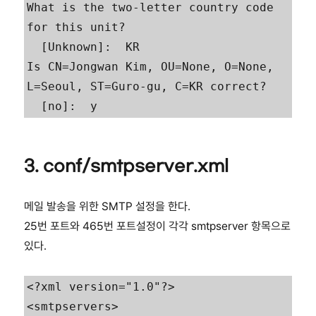
What is the two-letter country code 
for this unit?

  [Unknown]:  KR

Is CN=Jongwan Kim, OU=None, O=None, 
L=Seoul, ST=Guro-gu, C=KR correct?

3. conf/smtpserver.xml
메일 발송을 위한 SMTP 설정을 한다.
25번 포트와 465번 포트설정이 각각 smtpserver 항목으로
있다.
<?xml version="1.0"?>

<smtpservers>
