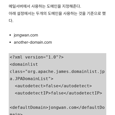
메일서버에서 사용하는 도메인을 지정해준다.
아래 설정에서는 두개의 도메인을 사용하는 것을 기준으로 했
다.
jongwan.com
another-domain.com
<?xml version="1.0"?>

<domainlist 
class="org.apache.james.domainlist.jp
a.JPADomainList">

  <autodetect>false</autodetect>

  <autodetectIP>false</autodetectIP>

<defaultDomain>jongwan.com</defaultDo
main>
