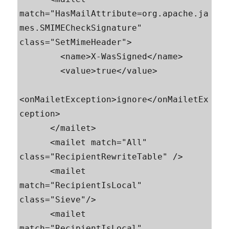
match="HasMailAttribute=org.apache.ja
mes.SMIMECheckSignature" 
class="SetMimeHeader">

        <name>X-WasSigned</name>

        <value>true</value>

<onMailetException>ignore</onMailetEx
ception>

      </mailet>

      <mailet match="All" 
class="RecipientRewriteTable" />

      <mailet 
match="RecipientIsLocal" 
class="Sieve"/>

      <mailet 
match="RecipientIsLocal" 