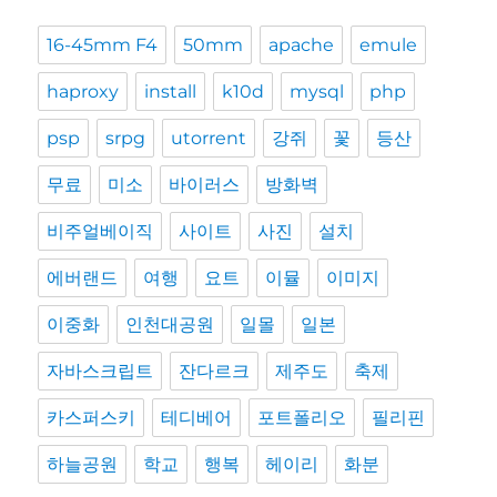
16-45mm F4
50mm
apache
emule
haproxy
install
k10d
mysql
php
psp
srpg
utorrent
강쥐
꽃
등산
무료
미소
바이러스
방화벽
비주얼베이직
사이트
사진
설치
에버랜드
여행
요트
이뮬
이미지
이중화
인천대공원
일몰
일본
자바스크립트
잔다르크
제주도
축제
카스퍼스키
테디베어
포트폴리오
필리핀
하늘공원
학교
행복
헤이리
화분