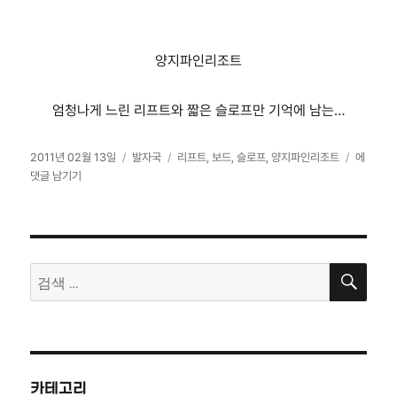
양지파인리조트
엄청나게 느린 리프트와 짧은 슬로프만 기억에 남는…
작
카
태
2
2011년 02월 13일
발자국
리프트
,
보드
,
슬로프
,
양지파인리조트
에
성
테
그
월
댓글 남기기
일
고
열
자
리
두
번
째
검
날…
검
색
양
색:
지
파
인
리
조
카테고리