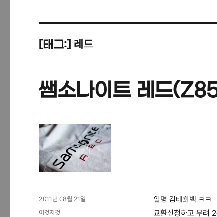
레드
[태그:]
쌤소나이트 레드(Z85
작
일명 김태희백 ㅋㅋ
2011년 08월 21일
성
카
교환신청하고 무려 2
이것저것