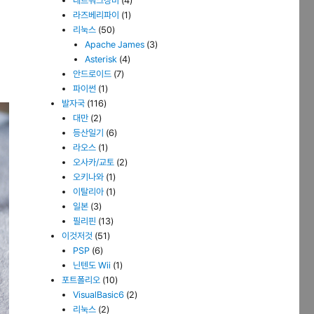
네트워크장비
(4)
라즈베리파이
(1)
리눅스
(50)
Apache James
(3)
Asterisk
(4)
안드로이드
(7)
파이썬
(1)
발자국
(116)
대만
(2)
등산일기
(6)
라오스
(1)
오사카/교토
(2)
오키나와
(1)
이탈리아
(1)
일본
(3)
필리핀
(13)
이것저것
(51)
PSP
(6)
닌텐도 Wii
(1)
포트폴리오
(10)
VisualBasic6
(2)
리눅스
(2)