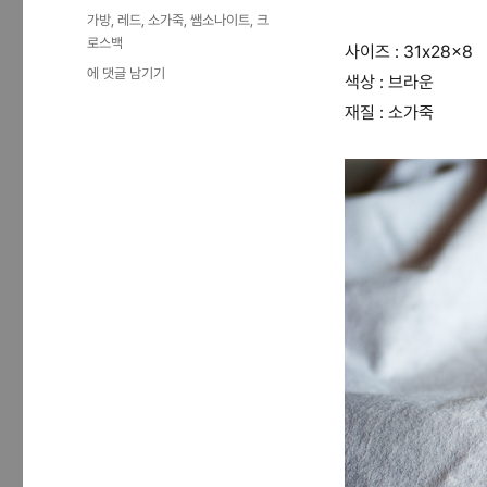
일
테
태
가방
,
레드
,
소가죽
,
쌤소나이트
,
크
자
고
그
로스백
사이즈 : 31x28x8
리
쌤
에 댓글 남기기
색상 : 브라운
소
재질 : 소가죽
나
이
트
레
드
(Z8503026)
가
죽
크
로
스
백