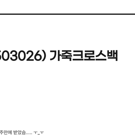
03026) 가죽크로스백
주만에 받았슴….. ㅜ_ㅜ