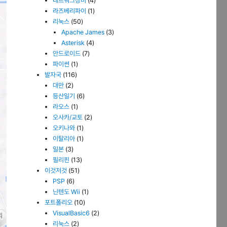
네트워크장비
(4)
라즈베리파이
(1)
리눅스
(50)
Apache James
(3)
Asterisk
(4)
안드로이드
(7)
파이썬
(1)
발자국
(116)
대만
(2)
등산일기
(6)
라오스
(1)
오사카/교토
(2)
오키나와
(1)
이탈리아
(1)
일본
(3)
필리핀
(13)
이것저것
(51)
PSP
(6)
닌텐도 Wii
(1)
포트폴리오
(10)
VisualBasic6
(2)
리눅스
(2)