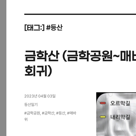
#등산
[태그:]
금학산 (금학공원~매
회귀)
작
2023년 04월 03일
성
카
등산일기
일
테
태
#금학공원
,
#금학산
,
#등산
,
#매바
자
고
그
위
리