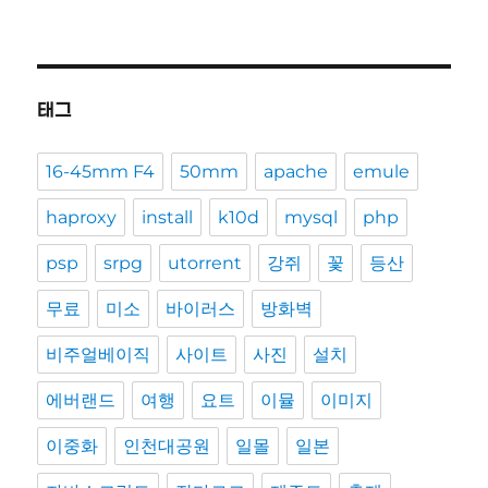
태그
16-45mm F4
50mm
apache
emule
haproxy
install
k10d
mysql
php
psp
srpg
utorrent
강쥐
꽃
등산
무료
미소
바이러스
방화벽
비주얼베이직
사이트
사진
설치
에버랜드
여행
요트
이뮬
이미지
이중화
인천대공원
일몰
일본