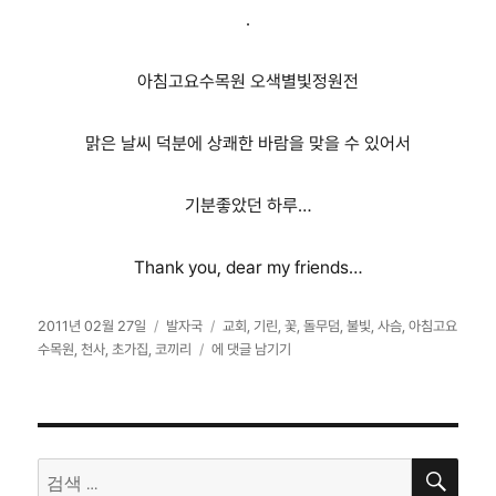
.
아침고요수목원 오색별빛정원전
맑은 날씨 덕분에 상쾌한 바람을 맞을 수 있어서
기분좋았던 하루…
Thank you, dear my friends…
작
카
태
2011년 02월 27일
발자국
교회
,
기린
,
꽃
,
돌무덤
,
불빛
,
사슴
,
아침고요
성
테
2
그
수목원
,
천사
,
초가집
,
코끼리
에 댓글 남기기
일
고
월
자
리
스
물
여
검
섯
검
색
번