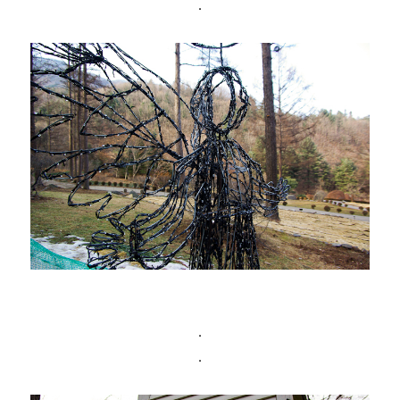
.
.
.