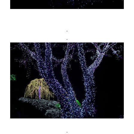
.
.
.