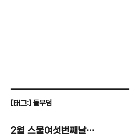
돌무덤
[태그:]
2월 스물여섯번째날…