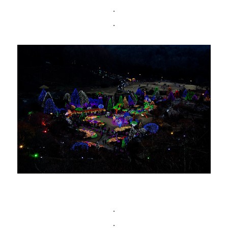
.
.
.
.