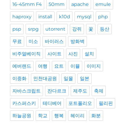
16-45mm F4
50mm
apache
emule
haproxy
install
k10d
mysql
php
psp
srpg
utorrent
강쥐
꽃
등산
무료
미소
바이러스
방화벽
비주얼베이직
사이트
사진
설치
에버랜드
여행
요트
이뮬
이미지
이중화
인천대공원
일몰
일본
자바스크립트
잔다르크
제주도
축제
카스퍼스키
테디베어
포트폴리오
필리핀
하늘공원
학교
행복
헤이리
화분