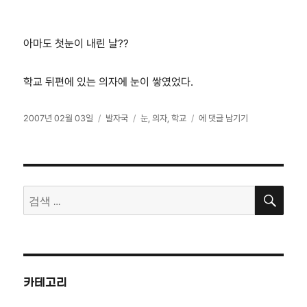
아마도 첫눈이 내린 날??
학교 뒤편에 있는 의자에 눈이 쌓였었다.
작
카
태
눈
2007년 02월 03일
발자국
눈
,
의자
,
학교
에 댓글 남기기
성
테
그
덮
일
고
인
자
리
의
자..
검
검
색
색:
카테고리