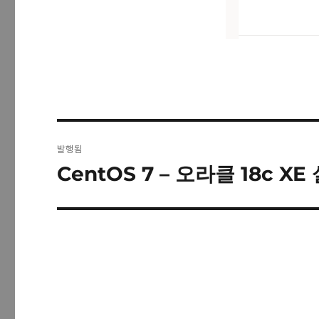
글
발행됨
탐
CentOS 7 – 오라클 18c XE
색