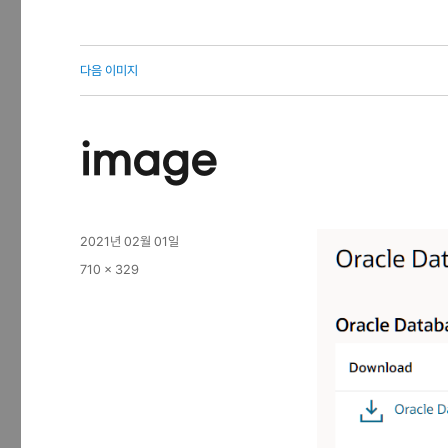
다음 이미지
image
작
2021년 02월 01일
성
전
710 × 329
일
체
자
크
기