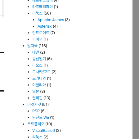
네트워크장비
(4)
라즈베리파이
(1)
리눅스
(50)
Apache James
(3)
Asterisk
(4)
안드로이드
(7)
파이썬
(1)
발자국
(116)
대만
(2)
등산일기
(6)
라오스
(1)
오사카/교토
(2)
오키나와
(1)
이탈리아
(1)
일본
(3)
필리핀
(13)
이것저것
(51)
PSP
(6)
닌텐도 Wii
(1)
포트폴리오
(10)
VisualBasic6
(2)
리눅스
(2)