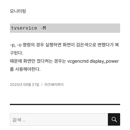
모니터링
tvservice -M
-p, -o 명령의 경우 실행하면 화면이 검은색으로 변했다가 복
구된다.
때문에 화면만 껐다켜는 경우는 vcgencmd display_power
를 사용해야한다.
작
카
2020년 09월 21일
라즈베리파이
성
테
일
고
자
리
검
검
색
색: