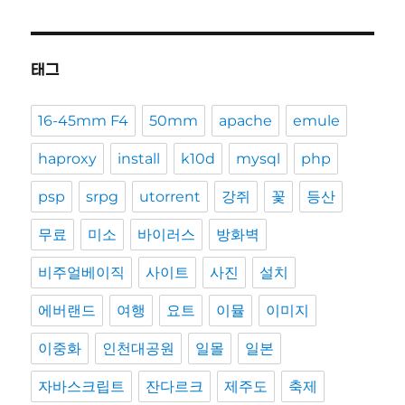
태그
16-45mm F4
50mm
apache
emule
haproxy
install
k10d
mysql
php
psp
srpg
utorrent
강쥐
꽃
등산
무료
미소
바이러스
방화벽
비주얼베이직
사이트
사진
설치
에버랜드
여행
요트
이뮬
이미지
이중화
인천대공원
일몰
일본
자바스크립트
잔다르크
제주도
축제