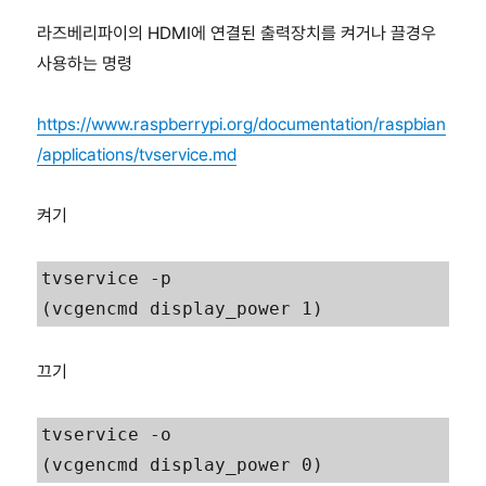
라즈베리파이의 HDMI에 연결된 출력장치를 켜거나 끌경우
사용하는 명령
https://www.raspberrypi.org/documentation/raspbian
/applications/tvservice.md
켜기
tvservice -p

(vcgencmd display_power 1)
끄기
tvservice -o

(vcgencmd display_power 0)