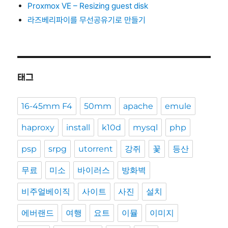
Proxmox VE – Resizing guest disk
라즈베리파이를 무선공유기로 만들기
태그
16-45mm F4
50mm
apache
emule
haproxy
install
k10d
mysql
php
psp
srpg
utorrent
강쥐
꽃
등산
무료
미소
바이러스
방화벽
비주얼베이직
사이트
사진
설치
에버랜드
여행
요트
이뮬
이미지