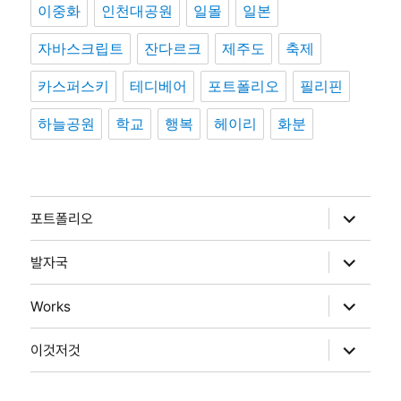
이중화
인천대공원
일몰
일본
자바스크립트
잔다르크
제주도
축제
카스퍼스키
테디베어
포트폴리오
필리핀
하늘공원
학교
행복
헤이리
화분
하
포트폴리오
위
메
뉴
하
발자국
확
위
장
메
뉴
하
Works
확
위
장
메
뉴
하
이것저것
확
위
장
메
뉴