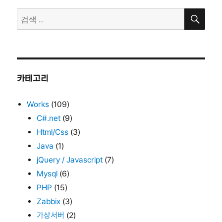
검
검
색
색:
카테고리
Works
(109)
C#.net
(9)
Html/Css
(3)
Java
(1)
jQuery / Javascript
(7)
Mysql
(6)
PHP
(15)
Zabbix
(3)
가상서버
(2)