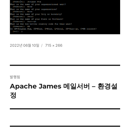
작
전
2022년 06월 10일
715 × 266
성
체
일
크
자
기
글
발행됨
탐
Apache James 메일서버 – 환경설
정
색