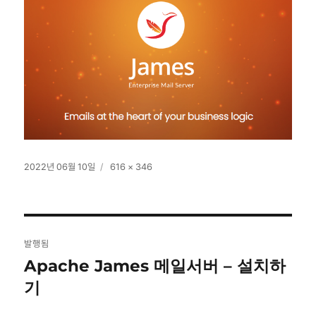
작
전
2022년 06월 10일
616 × 346
성
체
일
크
자
기
글
발행됨
탐
Apache James 메일서버 – 설치하
기
색