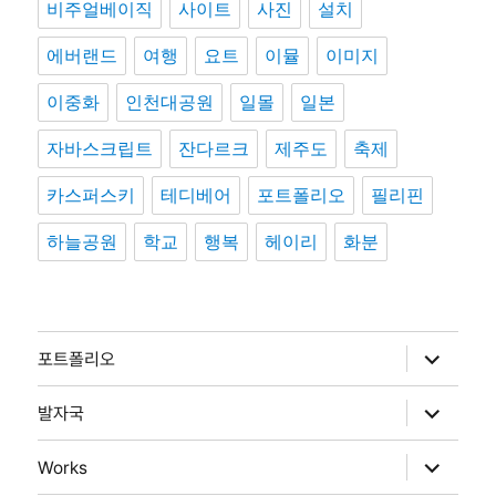
비주얼베이직
사이트
사진
설치
에버랜드
여행
요트
이뮬
이미지
이중화
인천대공원
일몰
일본
자바스크립트
잔다르크
제주도
축제
카스퍼스키
테디베어
포트폴리오
필리핀
하늘공원
학교
행복
헤이리
화분
하
포트폴리오
위
메
뉴
하
발자국
확
위
장
메
뉴
하
Works
확
위
장