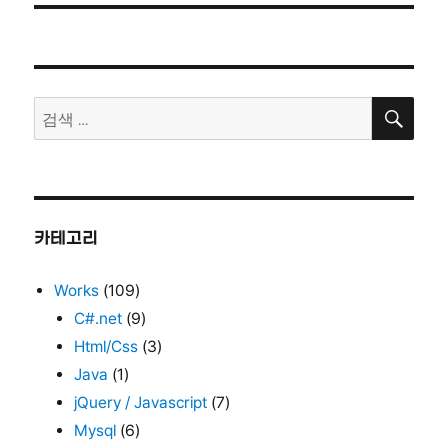
검
검
색
색:
카테고리
Works
(109)
C#.net
(9)
Html/Css
(3)
Java
(1)
jQuery / Javascript
(7)
Mysql
(6)