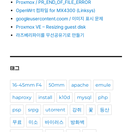
Proxmox / PR_END_OF_FILE_ERROR
OpenWrt 컴파일 for MX4300 (Linksys)
googleusercontent.coom / 이미지 표시 문제
Proxmox VE – Resizing guest disk
라즈베리파이를 무선공유기로 만들기
태그
16-45mm F4
50mm
apache
emule
haproxy
install
k10d
mysql
php
psp
srpg
utorrent
강쥐
꽃
등산
무료
미소
바이러스
방화벽