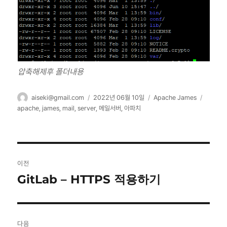
압축해제후 폴더내용
글
작
카
태
aiseki@gmail.com
2022년 06월 10일
Apache James
쓴
성
테
그
apache
,
james
,
mail
,
server
,
메일서버
,
아파치
이
일
고
자
리
글
이전
탐
GitLab – HTTPS 적용하기
이
전
색
글:
다음