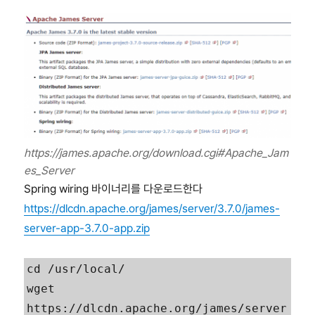
https://james.apache.org/download.cgi#Apache_Jam
es_Server
Spring wiring 바이너리를 다운로드한다
https://dlcdn.apache.org/james/server/3.7.0/james-
server-app-3.7.0-app.zip
cd /usr/local/

wget 
https://dlcdn.apache.org/james/server