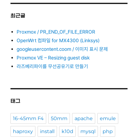
최근글
Proxmox / PR_END_OF_FILE_ERROR
OpenWrt 컴파일 for MX4300 (Linksys)
googleusercontent.coom / 이미지 표시 문제
Proxmox VE – Resizing guest disk
라즈베리파이를 무선공유기로 만들기
태그
16-45mm F4
50mm
apache
emule
haproxy
install
k10d
mysql
php