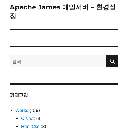
Apache James 메일서버 – 환경설
다
음
정
글:
검
검
색
색:
카테고리
Works
(109)
C#.net
(9)
Html/Css
(3)