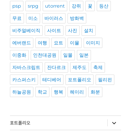
psp
srpg
utorrent
강쥐
꽃
등산
무료
미소
바이러스
방화벽
비주얼베이직
사이트
사진
설치
에버랜드
여행
요트
이뮬
이미지
이중화
인천대공원
일몰
일본
자바스크립트
잔다르크
제주도
축제
카스퍼스키
테디베어
포트폴리오
필리핀
하늘공원
학교
행복
헤이리
화분
하
포트폴리오
위
메