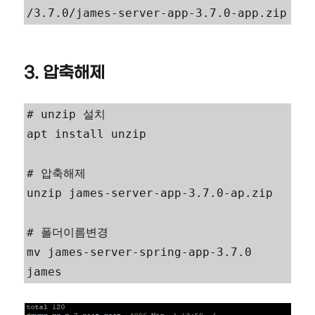
/3.7.0/james-server-app-3.7.0-app.zip
3. 압축해제
# unzip 설치

apt install unzip

# 압축해제

unzip james-server-app-3.7.0-ap.zip

# 폴더이름변경

mv james-server-spring-app-3.7.0 
james