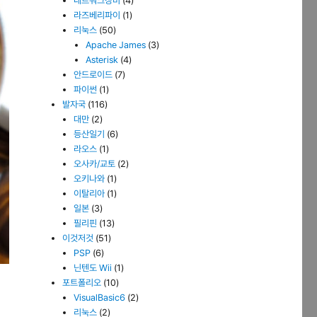
네트워크장비
(4)
라즈베리파이
(1)
리눅스
(50)
Apache James
(3)
Asterisk
(4)
안드로이드
(7)
파이썬
(1)
발자국
(116)
대만
(2)
등산일기
(6)
라오스
(1)
오사카/교토
(2)
오키나와
(1)
이탈리아
(1)
일본
(3)
필리핀
(13)
이것저것
(51)
PSP
(6)
닌텐도 Wii
(1)
포트폴리오
(10)
VisualBasic6
(2)
리눅스
(2)