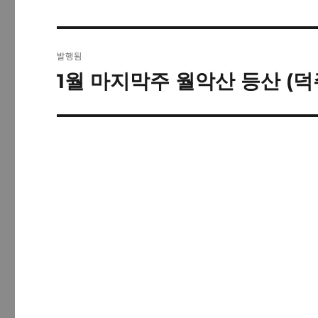
글
발행됨
탐
1월 마지막주 월악산 등산 (
색