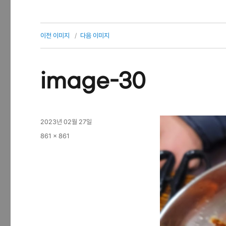
이전 이미지
다음 이미지
image-30
작
2023년 02월 27일
성
전
861 × 861
일
체
자
크
기