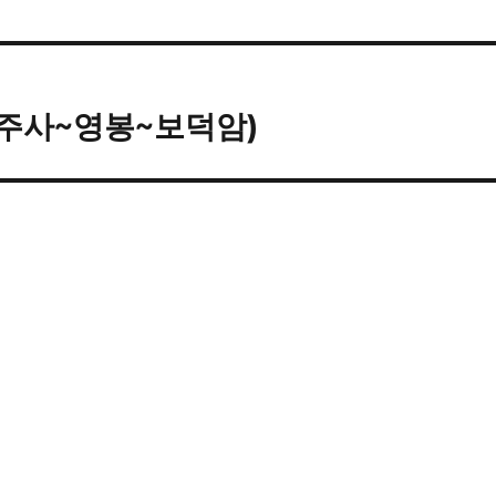
덕주사~영봉~보덕암)