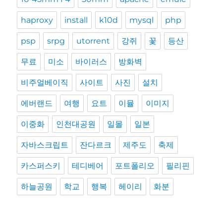
haproxy
install
k10d
mysql
php
psp
srpg
utorrent
강쥐
꽃
등산
무료
미소
바이러스
방화벽
비주얼베이직
사이트
사진
설치
에버랜드
여행
요트
이뮬
이미지
이중화
인천대공원
일몰
일본
자바스크립트
잔다르크
제주도
축제
카스퍼스키
테디베어
포트폴리오
필리핀
하늘공원
학교
행복
헤이리
화분