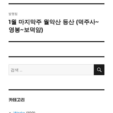
자
기
글
발행됨
탐
1월 마지막주 월악산 등산 (덕주사~
영봉~보덕암)
색
검
검
색
색:
카테고리