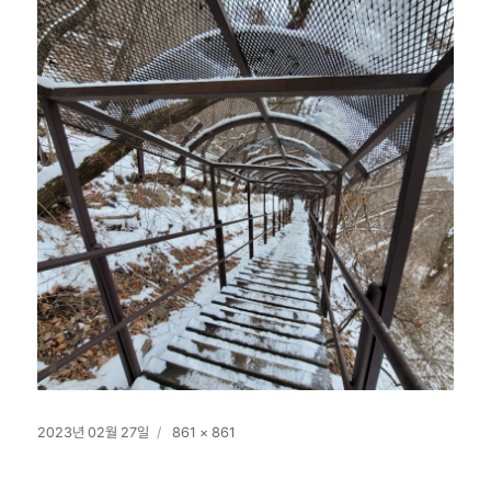
작
전
2023년 02월 27일
861 × 861
성
체
일
크