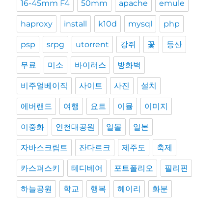
16-45mm F4
50mm
apache
emule
haproxy
install
k10d
mysql
php
psp
srpg
utorrent
강쥐
꽃
등산
무료
미소
바이러스
방화벽
비주얼베이직
사이트
사진
설치
에버랜드
여행
요트
이뮬
이미지
이중화
인천대공원
일몰
일본
자바스크립트
잔다르크
제주도
축제
카스퍼스키
테디베어
포트폴리오
필리핀
하늘공원
학교
행복
헤이리
화분