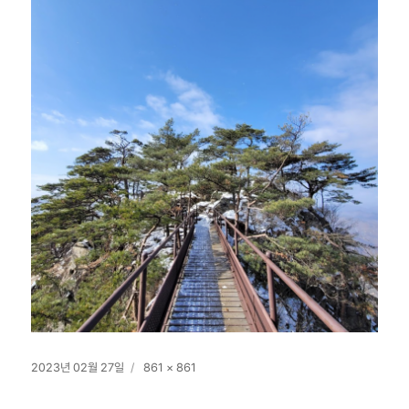
작
전
2023년 02월 27일
861 × 861
성
체
일
크