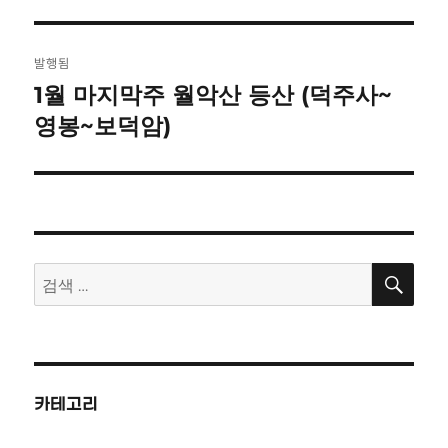
자
기
글
발행됨
탐
1월 마지막주 월악산 등산 (덕주사~
영봉~보덕암)
색
검
검
색
색:
카테고리