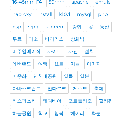
16-45mm F4
50mm
apache
emule
haproxy
install
k10d
mysql
php
psp
srpg
utorrent
강쥐
꽃
등산
무료
미소
바이러스
방화벽
비주얼베이직
사이트
사진
설치
에버랜드
여행
요트
이뮬
이미지
이중화
인천대공원
일몰
일본
자바스크립트
잔다르크
제주도
축제
카스퍼스키
테디베어
포트폴리오
필리핀
하늘공원
학교
행복
헤이리
화분