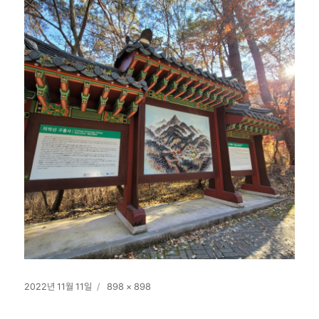
작
전
2022년 11월 11일
898 × 898
성
체
일
크