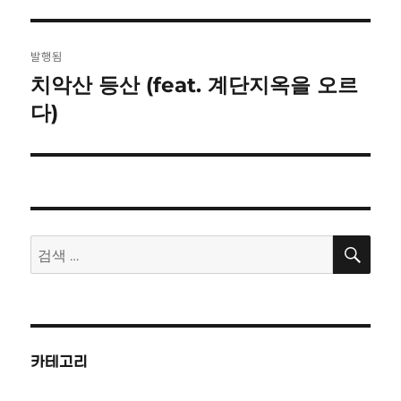
자
기
글
발행됨
탐
치악산 등산 (feat. 계단지옥을 오르
다)
색
검
검
색
색:
카테고리