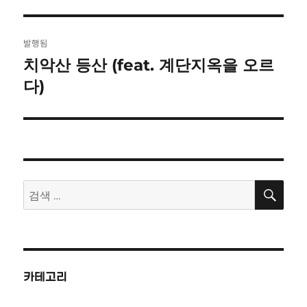
자
기
글
발행됨
탐
치악산 등산 (feat. 계단지옥을 오르
다)
색
검
검
색
색:
카테고리