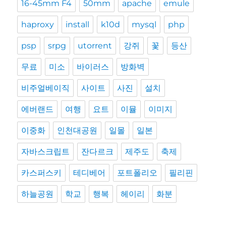
16-45mm F4
50mm
apache
emule
haproxy
install
k10d
mysql
php
psp
srpg
utorrent
강쥐
꽃
등산
무료
미소
바이러스
방화벽
비주얼베이직
사이트
사진
설치
에버랜드
여행
요트
이뮬
이미지
이중화
인천대공원
일몰
일본
자바스크립트
잔다르크
제주도
축제
카스퍼스키
테디베어
포트폴리오
필리핀
하늘공원
학교
행복
헤이리
화분