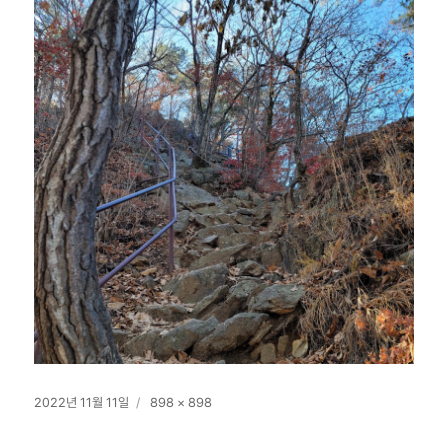
작
전
2022년 11월 11일
898 × 898
성
체
일
크